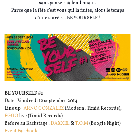
sans penser au
lendemain.
Parce que la fête c’est vous qui la faites, alors le temps
d’une soirée… BE YOURSELF !
BE YOURSELF #1
Date : Vendredi 12 septembre 2014
Line up :
ARNO GONZALEZ
(Modern, Timid Records),
EGGO
live (Timid Records)
Before au Backstage :
DAXXEL
&
T.O.M
(Boogie Night)
Event Facebook