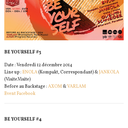
BE YOURSELF #3
Date : Vendredi 12 décembre 2014
Line up :
ENOLA
(Kompakt, Correspondant) &
JANKOLA
(Visite.Visite)
Before au Backstage :
AXOM
&
VARLAM
Event Facebook
BE YOURSELF #4