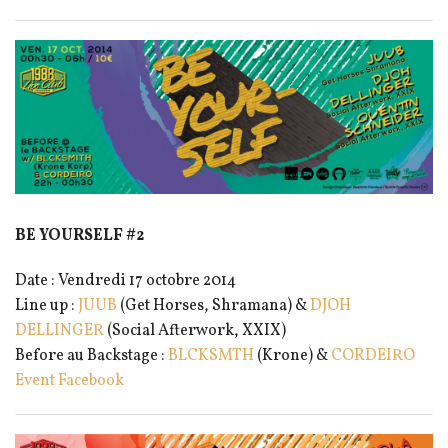
BE YOURSELF #2
Date : Vendredi 17 octobre 2014
Line up :
JUUB
(Get Horses, Shramana) &
DJOH
DELLINGER
(Social Afterwork, XXIX)
Before au Backstage :
BLCKSMTH
(Krone) &
CORDEIRO
Event Facebook