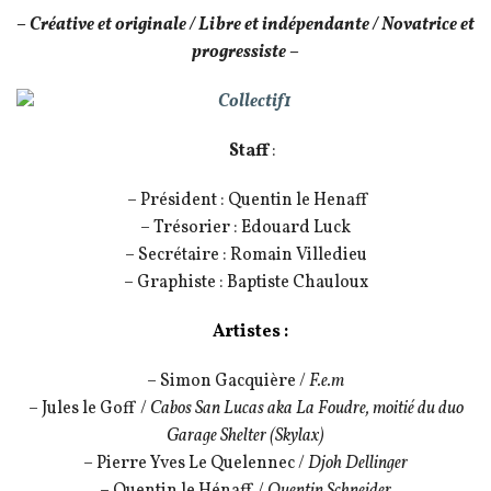
– Créative et originale / Libre et indépendante / Novatrice et
progressiste –
Staff
:
–
Président :
Quentin le Henaff
–
Trésorier :
Edouard Luck
–
Secrétaire :
Romain Villedieu
–
Graphiste
:
Baptiste Chauloux
Artistes :
– Simon Gacquière /
F.e.m
– Jules le Goff /
Cabos San Lucas aka La Foudre, moitié du duo
Garage Shelter (Skylax)
– Pierre Yves Le Quelennec /
Djoh Dellinger