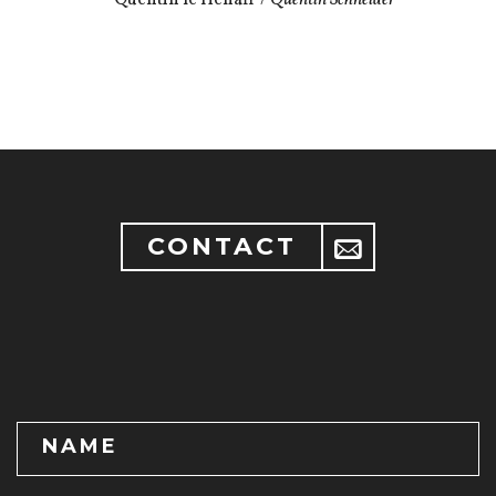
– Quentin le Hénaff /
Quentin Schneider
CONTACT
NAME