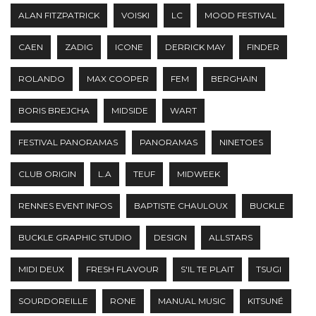
ALAN FITZPATRICK
VOISKI
LC
MOOD FESTIVAL
CAEN
ZADIG
ICONE
DERRICK MAY
FINDER
ROLANDO
MAX COOPER
FEM
BERGHAIN
BORIS BREJCHA
MIDSIDE
WART
FESTIVAL PANORAMAS
PANORAMAS
NINETOES
CLUB ORIGIN
L.A
TEUF
MIDWEEK
RENNES EVENT INFOS
BAPTISTE CHAULOUX
BUCKLE
BUCKLE GRAPHIC STUDIO
DESIGN
ALLSTARS
MIDI DEUX
FRESH FLAVOUR
S'IL TE PLAIT
TSUGI
SOURDOREILLE
RONE
MANUAL MUSIC
KITSUNÉ