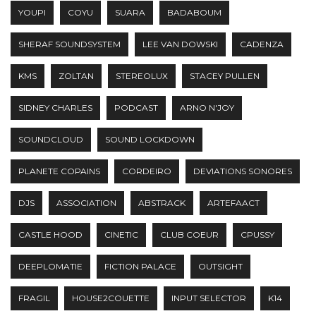
YOUPI
COYU
SUARA
BADABOUM
SHERAF SOUNDSYSTEM
LEE VAN DOWSKI
CADENZA
KMS
ZOLTAN
STEREOLUX
STACEY PULLEN
SIDNEY CHARLES
PODCAST
ARNO N'JOY
SOUNDCLOUD
SOUND LOCKDOWN
PLANETE COPAINS
CORDEIRO
DEVIATIONS SONORES
DJS
ASSOCIATION
ABSTRACK
ARTEFAACT
CASTLE HOOD
CINETIC
CLUB COEUR
CPUSSY
DEEPLOMATIE
FICTION PALACE
OUTSIGHT
FRAGIL
HOUSE2COUETTE
INPUT SELECTOR
K14