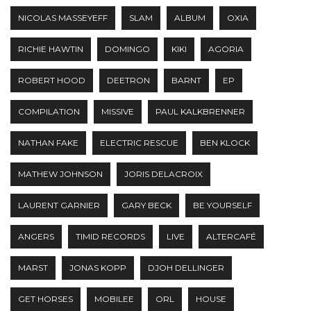
NICOLAS MASSEYEFF
SLAM
ALBUM
OXIA
RICHIE HAWTIN
DOMINGO
KIKI
AGORIA
ROBERT HOOD
DEETRON
BARNT
EP
COMPILATION
MISSIVE
PAUL KALKBRENNER
NATHAN FAKE
ELECTRIC RESCUE
BEN KLOCK
MATHEW JOHNSON
JORIS DELACROIX
LAURENT GARNIER
GARY BECK
BE YOURSELF
ANGERS
TIMID RECORDS
LIVE
ALTERCAFÉ
MARST
JONAS KOPP
DJOH DELLINGER
GET HORSES
MOBILEE
ORL
HOUSE