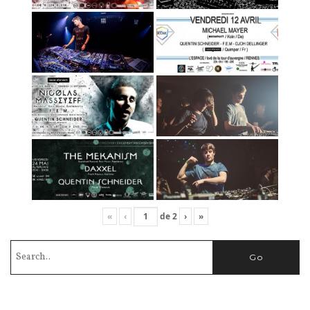
«
‹
de
2
›
»