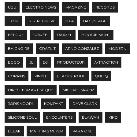
UBU
ELECTRO NEWS
MAGAZINE
RECORDS
T.O.M
12 SEPTEMBRE
2014
BACKSTAGE
BEFORE
SOIRÉE
DAXXEL
BOOGIE NIGHT
BAIGNOIRE
GRATUIT
ARNO GONZALEZ
MODERN
EGGO
JL
DJ
PRODUCTEUR
A-TRACTION
COPAINS
VINYLE
BLACKSTROBE
QUBIQ
DIRECTEUR ARTISTIQUE
MICHAEL MAYER
JORIS VOORN
KOMPAKT
DAVE CLARK
SILICONE SOUL
ENCOUNTERS
BLAWAN
KIKO
BLEAK
MATTHIAS MEYER
PARA ONE