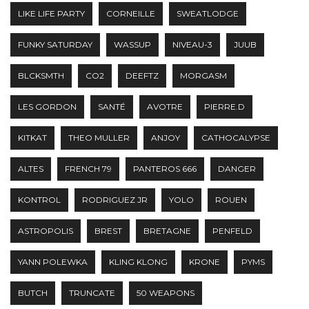
LIKE LIFE PARTY
CORNEILLE
SWEATLODGE
FUNKY SATURDAY
WASSUP
NIVEAU-3
JUUB
BLCKSMTH
CO2
DEEFTZ
MORGASM
LES GORDON
SANTÉ
AVOTRE
PIERRE.D
KITKAT
THEO MULLER
ANJOY
CATHOCALYPSE
ALTES
FRENCH 79
PANTEROS 666
DANGER
KONTROL
RODRIGUEZ JR
YOLO
ROUEN
ASTROPOLIS
BREST
BRETAGNE
PENFELD
YANN POLEWKA
KLING KLONG
KRONE
PYMS
BUTCH
TRUNCATE
50 WEAPONS