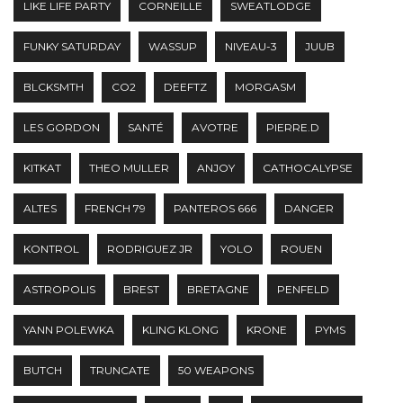
LIKE LIFE PARTY
CORNEILLE
SWEATLODGE
FUNKY SATURDAY
WASSUP
NIVEAU-3
JUUB
BLCKSMTH
CO2
DEEFTZ
MORGASM
LES GORDON
SANTÉ
AVOTRE
PIERRE.D
KITKAT
THEO MULLER
ANJOY
CATHOCALYPSE
ALTES
FRENCH 79
PANTEROS 666
DANGER
KONTROL
RODRIGUEZ JR
YOLO
ROUEN
ASTROPOLIS
BREST
BRETAGNE
PENFELD
YANN POLEWKA
KLING KLONG
KRONE
PYMS
BUTCH
TRUNCATE
50 WEAPONS