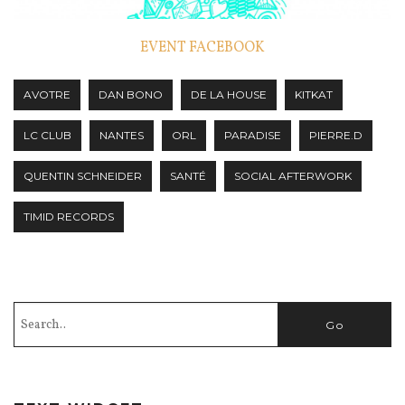
EVENT FACEBOOK
AVOTRE
DAN BONO
DE LA HOUSE
KITKAT
LC CLUB
NANTES
ORL
PARADISE
PIERRE.D
QUENTIN SCHNEIDER
SANTÉ
SOCIAL AFTERWORK
TIMID RECORDS