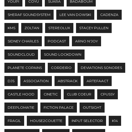
YOUPI
COYU
SUARA
BADABOUM
SHERAF SOUNDSYSTEM
LEE VAN DOWSKI
CADENZA
KMS
ZOLTAN
STEREOLUX
STACEY PULLEN
SIDNEY CHARLES
PODCAST
ARNO N'JOY
SOUNDCLOUD
SOUND LOCKDOWN
PLANETE COPAINS
CORDEIRO
DEVIATIONS SONORES
DJS
ASSOCIATION
ABSTRACK
ARTEFAACT
CASTLE HOOD
CINETIC
CLUB COEUR
CPUSSY
DEEPLOMATIE
FICTION PALACE
OUTSIGHT
FRAGIL
HOUSE2COUETTE
INPUT SELECTOR
K14