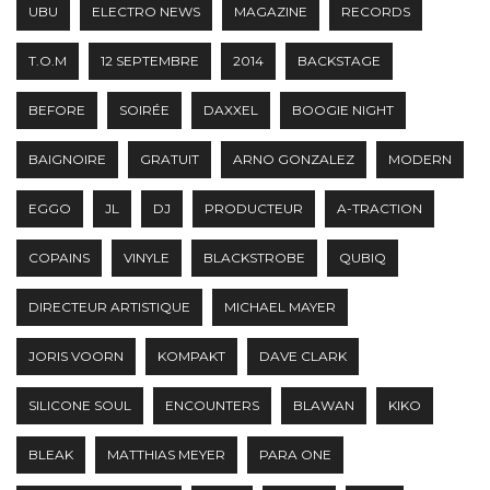
UBU
ELECTRO NEWS
MAGAZINE
RECORDS
T.O.M
12 SEPTEMBRE
2014
BACKSTAGE
BEFORE
SOIRÉE
DAXXEL
BOOGIE NIGHT
BAIGNOIRE
GRATUIT
ARNO GONZALEZ
MODERN
EGGO
JL
DJ
PRODUCTEUR
A-TRACTION
COPAINS
VINYLE
BLACKSTROBE
QUBIQ
DIRECTEUR ARTISTIQUE
MICHAEL MAYER
JORIS VOORN
KOMPAKT
DAVE CLARK
SILICONE SOUL
ENCOUNTERS
BLAWAN
KIKO
BLEAK
MATTHIAS MEYER
PARA ONE