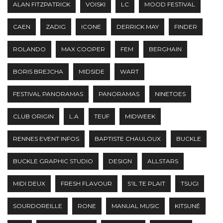
ALAN FITZPATRICK
VOISKI
LC
MOOD FESTIVAL
CAEN
ZADIG
ICONE
DERRICK MAY
FINDER
ROLANDO
MAX COOPER
FEM
BERGHAIN
BORIS BREJCHA
MIDSIDE
WART
FESTIVAL PANORAMAS
PANORAMAS
NINETOES
CLUB ORIGIN
L.A
TEUF
MIDWEEK
RENNES EVENT INFOS
BAPTISTE CHAULOUX
BUCKLE
BUCKLE GRAPHIC STUDIO
DESIGN
ALLSTARS
MIDI DEUX
FRESH FLAVOUR
S'IL TE PLAIT
TSUGI
SOURDOREILLE
RONE
MANUAL MUSIC
KITSUNÉ