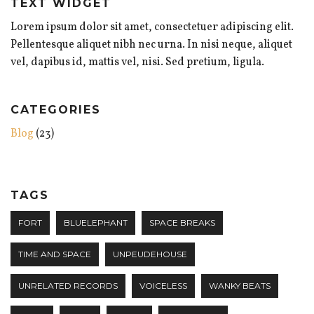
TEXT WIDGET
Lorem ipsum dolor sit amet, consectetuer adipiscing elit.
Pellentesque aliquet nibh nec urna. In nisi neque, aliquet
vel, dapibus id, mattis vel, nisi. Sed pretium, ligula.
CATEGORIES
Blog
(23)
TAGS
FORT
BLUELEPHANT
SPACE BREAKS
TIME AND SPACE
UNPEUDEHOUSE
UNRELATED RECORDS
VOICELESS
WANKY BEATS