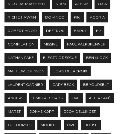
NICOLAS MASSEYEFF
SLAM
ALBUM
OXIA
RICHIE HAWTIN
DOMINGO
KIKI
AGORIA
ROBERT HOOD
DEETRON
BARNT
EP
COMPILATION
MISSIVE
PAUL KALKBRENNER
NATHAN FAKE
ELECTRIC RESCUE
BEN KLOCK
MATHEW JOHNSON
JORIS DELACROIX
LAURENT GARNIER
GARY BECK
BE YOURSELF
ANGERS
TIMID RECORDS
LIVE
ALTERCAFÉ
MARST
JONAS KOPP
DJOH DELLINGER
GET HORSES
MOBILEE
ORL
HOUSE