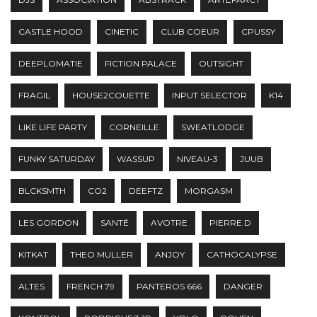
CASTLE HOOD
CINETIC
CLUB COEUR
CPUSSY
DEEPLOMATIE
FICTION PALACE
OUTSIGHT
FRAGIL
HOUSE2COUETTE
INPUT SELECTOR
K14
LIKE LIFE PARTY
CORNEILLE
SWEATLODGE
FUNKY SATURDAY
WASSUP
NIVEAU-3
JUUB
BLCKSMTH
CO2
DEEFTZ
MORGASM
LES GORDON
SANTÉ
AVOTRE
PIERRE.D
KITKAT
THEO MULLER
ANJOY
CATHOCALYPSE
ALTES
FRENCH 79
PANTEROS 666
DANGER