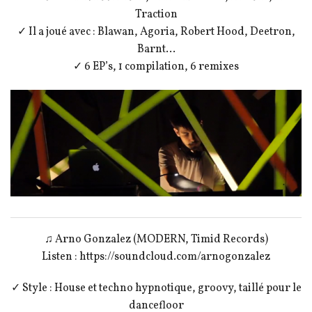
Traction
✓ Il a joué avec : Blawan, Agoria, Robert Hood, Deetron,
Barnt…
✓ 6 EP’s, 1 compilation, 6 remixes
♫ Arno Gonzalez (MODERN, Timid Records)
Listen : https://soundcloud.com/arnogonzalez
✓ Style : House et techno hypnotique, groovy, taillé pour le
dancefloor