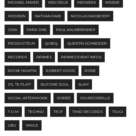
MICHAEL MAYER
MIDI DEUX
MIDWEEK
MISSIVE
MODERN
NATHAN FAKE
NICOLAS MASSEYEFF
OXIA
PARA ONE
PAUL KALKBRENNER
PRODUCTEUR
QUBIQ
QUENTIN SCHNEIDER
RECORDS
RENNES
RENNES EVENT INFOS
RICHIE HAWTIN
ROBERT HOOD
RONE
S'IL TE PLAIT
SILICONE SOUL
SLAM
SOCIAL AFTERWORK
SOIRÉE
SOURDOREILLE
T.O.M
TECHNO
TEUF
TIMID RECORDS
TSUGI
UBU
VINYLE