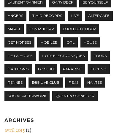
LAURENT GARNIER
GARY BECK
BE YOURSELF
ANGERS
TIMID RECORDS
LIVE
ALTERCAFÉ
MARST
JONAS KOPP
DJOH DELLINGER
GET HORSES
MOBILEE
ORL
HOUSE
DE LA HOUSE
ILOTS ELECTRONIQUES
TOURS
DAN BONO
LC CLUB
PARADISE
TECHNO
RENNES
1988 LIVE CLUB
F.E.M
NANTES
SOCIAL AFTERWORK
QUENTIN SCHNEIDER
ARCHIVES
avril 2015
(2)