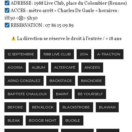
ADRESSE : 1988 Live Club, place du Colombier (Rennes)
ACCES : métro arrêt « Charles De Gaule » horaires :
1H30 <⨂> 5h30
RESERVATION : 07 86 15 09 89
La direction se réserve le droit à l’entrée / + 18 ans
12 SEPTEMBRE
1988 LIVE CLUB
2014
A-TRACTION
AGORIA
ALBUM
ALTERCAFÉ
ANGERS
ARNO GONZALEZ
BACKSTAGE
BAIGNOIRE
BAPTISTE CHAULOUX
BARNT
BE YOURSELF
BEFORE
BEN KLOCK
BLACKSTROBE
BLAWAN
BLEAK
BOOGIE NIGHT
BUCKLE