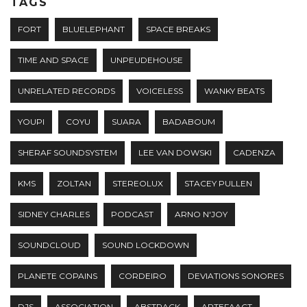
TAGS
FORT
BLUELEPHANT
SPACE BREAKS
TIME AND SPACE
UNPEUDEHOUSE
UNRELATED RECORDS
VOICELESS
WANKY BEATS
YOUPI
COYU
SUARA
BADABOUM
SHERAF SOUNDSYSTEM
LEE VAN DOWSKI
CADENZA
KMS
ZOLTAN
STEREOLUX
STACEY PULLEN
SIDNEY CHARLES
PODCAST
ARNO N'JOY
SOUNDCLOUD
SOUND LOCKDOWN
PLANETE COPAINS
CORDEIRO
DEVIATIONS SONORES
DJS
ASSOCIATION
ABSTRACK
ARTEFAACT