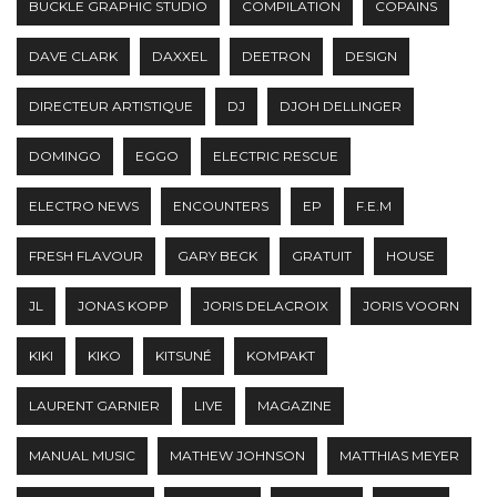
BUCKLE GRAPHIC STUDIO
COMPILATION
COPAINS
DAVE CLARK
DAXXEL
DEETRON
DESIGN
DIRECTEUR ARTISTIQUE
DJ
DJOH DELLINGER
DOMINGO
EGGO
ELECTRIC RESCUE
ELECTRO NEWS
ENCOUNTERS
EP
F.E.M
FRESH FLAVOUR
GARY BECK
GRATUIT
HOUSE
JL
JONAS KOPP
JORIS DELACROIX
JORIS VOORN
KIKI
KIKO
KITSUNÉ
KOMPAKT
LAURENT GARNIER
LIVE
MAGAZINE
MANUAL MUSIC
MATHEW JOHNSON
MATTHIAS MEYER