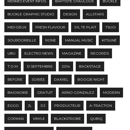
RENNES EVENT INFOS
BAPTISTE CHAULOUX
BUCKLE
BUCKLE GRAPHIC STUDIO
DESIGN
ALLSTARS
MIDI DEUX
FRESH FLAVOUR
S'IL TE PLAIT
TSUGI
SOURDOREILLE
RONE
MANUAL MUSIC
KITSUNÉ
UBU
ELECTRO NEWS
MAGAZINE
RECORDS
T.O.M
12 SEPTEMBRE
2014
BACKSTAGE
BEFORE
SOIRÉE
DAXXEL
BOOGIE NIGHT
BAIGNOIRE
GRATUIT
ARNO GONZALEZ
MODERN
EGGO
JL
DJ
PRODUCTEUR
A-TRACTION
COPAINS
VINYLE
BLACKSTROBE
QUBIQ