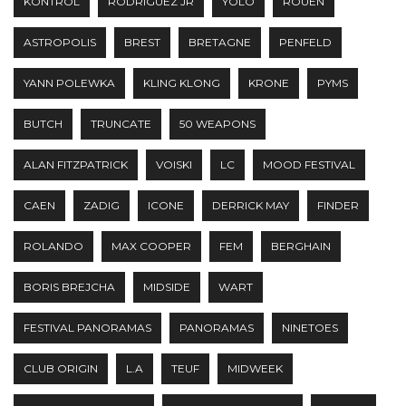
KONTROL
RODRIGUEZ JR
YOLO
ROUEN
ASTROPOLIS
BREST
BRETAGNE
PENFELD
YANN POLEWKA
KLING KLONG
KRONE
PYMS
BUTCH
TRUNCATE
50 WEAPONS
ALAN FITZPATRICK
VOISKI
LC
MOOD FESTIVAL
CAEN
ZADIG
ICONE
DERRICK MAY
FINDER
ROLANDO
MAX COOPER
FEM
BERGHAIN
BORIS BREJCHA
MIDSIDE
WART
FESTIVAL PANORAMAS
PANORAMAS
NINETOES
CLUB ORIGIN
L.A
TEUF
MIDWEEK