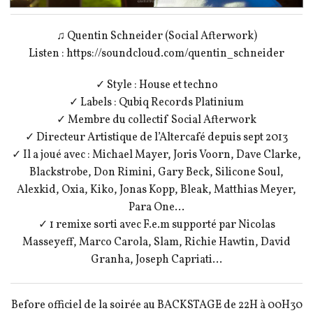
♫ Quentin Schneider (Social Afterwork)
Listen : https://soundcloud.com/quentin_schneider
✓ Style : House et techno
✓ Labels : Qubiq Records Platinium
✓ Membre du collectif Social Afterwork
✓ Directeur Artistique de l’Altercafé depuis sept 2013
✓ Il a joué avec : Michael Mayer, Joris Voorn, Dave Clarke,
Blackstrobe, Don Rimini, Gary Beck, Silicone Soul,
Alexkid, Oxia, Kiko, Jonas Kopp, Bleak, Matthias Meyer,
Para One…
✓ 1 remixe sorti avec F.e.m supporté par Nicolas
Masseyeff, Marco Carola, Slam, Richie Hawtin, David
Granha, Joseph Capriati…
Before officiel de la soirée au BACKSTAGE de 22H à 00H30