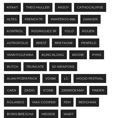
KITKAT
THEO MULLER
ANJOY
CATHOCALYPSE
ALTES
FRENCH 79
PANTEROS 666
DANGER
KONTROL
RODRIGUEZ JR
YOLO
ROUEN
ASTROPOLIS
BREST
BRETAGNE
PENFELD
YANN POLEWKA
KLING KLONG
KRONE
PYMS
BUTCH
TRUNCATE
50 WEAPONS
ALAN FITZPATRICK
VOISKI
LC
MOOD FESTIVAL
CAEN
ZADIG
ICONE
DERRICK MAY
FINDER
ROLANDO
MAX COOPER
FEM
BERGHAIN
BORIS BREJCHA
MIDSIDE
WART