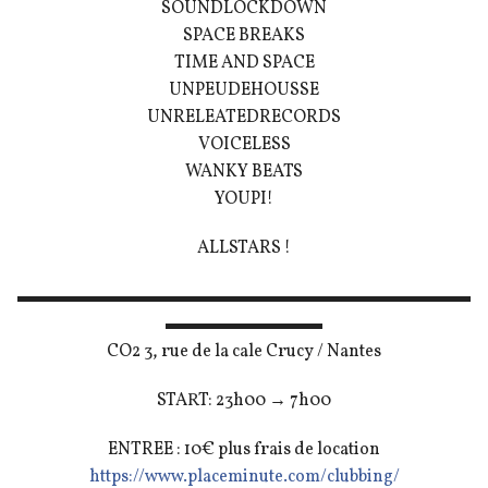
SOUNDLOCKDOWN
SPACE BREAKS
TIME AND SPACE
UNPEUDEHOUSSE
UNRELEATEDRECORDS
VOICELESS
WANKY BEATS
YOUPI!
ALLSTARS !
▬▬▬▬▬▬▬▬▬▬▬▬▬▬▬▬▬▬▬▬▬▬▬▬▬▬
▬▬▬▬▬▬▬▬▬
CO2 3, rue de la cale Crucy / Nantes
START: 23h00 → 7h00
ENTREE : 10€ plus frais de location
https://
www.placeminute.com/
clubbing/