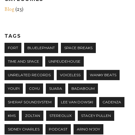
Blog
(23)
TAGS
FORT
BLUELEPHANT
SPACE BREAKS
TIME AND SPACE
UNPEUDEHOUSE
UNRELATED RECORDS
VOICELESS
WANKY BEATS
YOUPI
COYU
SUARA
BADABOUM
SHERAF SOUNDSYSTEM
LEE VAN DOWSKI
CADENZA
KMS
ZOLTAN
STEREOLUX
STACEY PULLEN
SIDNEY CHARLES
PODCAST
ARNO N'JOY