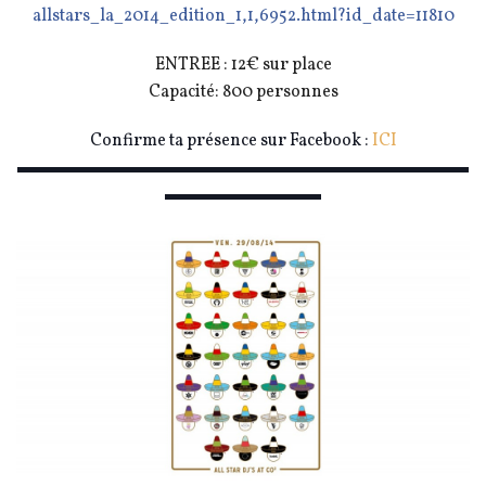
allstars_la_2014_edition_1,
1,6952.html?id_date=11810
ENTREE : 12€ sur place
Capacité: 800 personnes
Confirme ta présence sur Facebook :
ICI
▬▬▬▬▬▬▬▬▬▬▬▬▬▬▬▬▬▬▬▬▬▬▬▬▬▬
▬▬▬▬▬▬▬▬▬