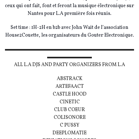
ceux qui ont fait, font et feront la musique électronique sur
Nantes pour L.A première fois réunis.
Set time : 1H-2H en b2b avec John Wait de l’association
House2Couette, les organisateurs du Gouter Electronique.
▬▬▬▬▬▬▬▬▬▬▬▬▬▬▬▬▬▬▬▬▬▬▬▬▬▬
▬▬▬▬▬▬▬▬▬
ALL L.A DJS AND PARTY ORGANIZERS FROM L.A
ABSTRACK
ARTEFAACT
CASTLE HOOD
CINETIC
CLUB COEUR
COLISONORE
C PUSSY
DEEPLOMATIE