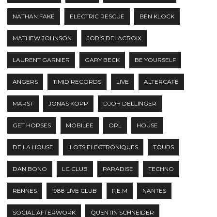
NATHAN FAKE
ELECTRIC RESCUE
BEN KLOCK
MATHEW JOHNSON
JORIS DELACROIX
LAURENT GARNIER
GARY BECK
BE YOURSELF
ANGERS
TIMID RECORDS
LIVE
ALTERCAFÉ
MARST
JONAS KOPP
DJOH DELLINGER
GET HORSES
MOBILEE
ORL
HOUSE
DE LA HOUSE
ILOTS ELECTRONIQUES
TOURS
DAN BONO
LC CLUB
PARADISE
TECHNO
RENNES
1988 LIVE CLUB
F.E.M
NANTES
SOCIAL AFTERWORK
QUENTIN SCHNEIDER