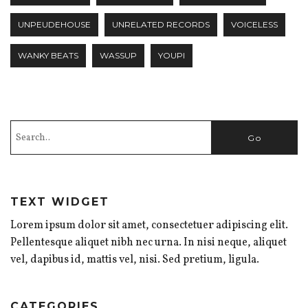
UNPEUDEHOUSE
UNRELATED RECORDS
VOICELESS
WANKY BEATS
WASSUP
YOUPI
TEXT WIDGET
Lorem ipsum dolor sit amet, consectetuer adipiscing elit.
Pellentesque aliquet nibh nec urna. In nisi neque, aliquet
vel, dapibus id, mattis vel, nisi. Sed pretium, ligula.
CATEGORIES