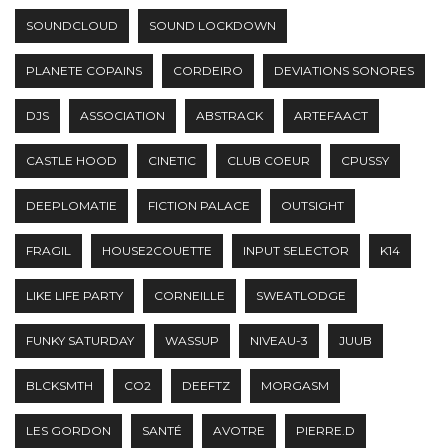
SOUNDCLOUD
SOUND LOCKDOWN
PLANETE COPAINS
CORDEIRO
DEVIATIONS SONORES
DJS
ASSOCIATION
ABSTRACK
ARTEFAACT
CASTLE HOOD
CINETIC
CLUB COEUR
CPUSSY
DEEPLOMATIE
FICTION PALACE
OUTSIGHT
FRAGIL
HOUSE2COUETTE
INPUT SELECTOR
K14
LIKE LIFE PARTY
CORNEILLE
SWEATLODGE
FUNKY SATURDAY
WASSUP
NIVEAU-3
JUUB
BLCKSMTH
CO2
DEEFTZ
MORGASM
LES GORDON
SANTÉ
AVOTRE
PIERRE.D