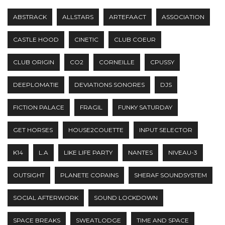
ABSTRACK
ALLSTARS
ARTEFAACT
ASSOCIATION
CASTLE HOOD
CINETIC
CLUB COEUR
CLUB ORIGIN
CO2
CORNEILLE
CPUSSY
DEEPLOMATIE
DEVIATIONS SONORES
DJS
FICTION PALACE
FRAGIL
FUNKY SATURDAY
GET HORSES
HOUSE2COUETTE
INPUT SELECTOR
K14
L.A
LIKE LIFE PARTY
NANTES
NIVEAU-3
OUTSIGHT
PLANETE COPAINS
SHERAF SOUNDSYSTEM
SOCIAL AFTERWORK
SOUND LOCKDOWN
SPACE BREAKS
SWEATLODGE
TIME AND SPACE