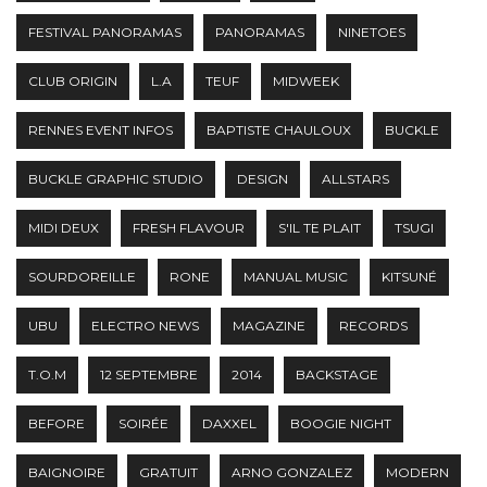
FESTIVAL PANORAMAS
PANORAMAS
NINETOES
CLUB ORIGIN
L.A
TEUF
MIDWEEK
RENNES EVENT INFOS
BAPTISTE CHAULOUX
BUCKLE
BUCKLE GRAPHIC STUDIO
DESIGN
ALLSTARS
MIDI DEUX
FRESH FLAVOUR
S'IL TE PLAIT
TSUGI
SOURDOREILLE
RONE
MANUAL MUSIC
KITSUNÉ
UBU
ELECTRO NEWS
MAGAZINE
RECORDS
T.O.M
12 SEPTEMBRE
2014
BACKSTAGE
BEFORE
SOIRÉE
DAXXEL
BOOGIE NIGHT
BAIGNOIRE
GRATUIT
ARNO GONZALEZ
MODERN