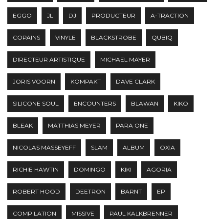
EGGO
JL
DJ
PRODUCTEUR
A-TRACTION
COPAINS
VINYLE
BLACKSTROBE
QUBIQ
DIRECTEUR ARTISTIQUE
MICHAEL MAYER
JORIS VOORN
KOMPAKT
DAVE CLARK
SILICONE SOUL
ENCOUNTERS
BLAWAN
KIKO
BLEAK
MATTHIAS MEYER
PARA ONE
NICOLAS MASSEYEFF
SLAM
ALBUM
OXIA
RICHIE HAWTIN
DOMINGO
KIKI
AGORIA
ROBERT HOOD
DEETRON
BARNT
EP
COMPILATION
MISSIVE
PAUL KALKBRENNER