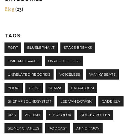
Blog
(23)
TAGS
FORT
BLUELEPHANT
SPACE BREAKS
TIME AND SPACE
UNPEUDEHOUSE
UNRELATED RECORDS
VOICELESS
WANKY BEATS
YOUPI
COYU
SUARA
BADABOUM
SHERAF SOUNDSYSTEM
LEE VAN DOWSKI
CADENZA
KMS
ZOLTAN
STEREOLUX
STACEY PULLEN
SIDNEY CHARLES
PODCAST
ARNO N'JOY