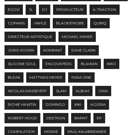
EGGO
JL
DJ
PRODUCTEUR
A-TRACTION
COPAINS
VINYLE
BLACKSTROBE
QUBIQ
DIRECTEUR ARTISTIQUE
MICHAEL MAYER
JORIS VOORN
KOMPAKT
DAVE CLARK
SILICONE SOUL
ENCOUNTERS
BLAWAN
KIKO
BLEAK
MATTHIAS MEYER
PARA ONE
NICOLAS MASSEYEFF
SLAM
ALBUM
OXIA
RICHIE HAWTIN
DOMINGO
KIKI
AGORIA
ROBERT HOOD
DEETRON
BARNT
EP
COMPILATION
MISSIVE
PAUL KALKBRENNER