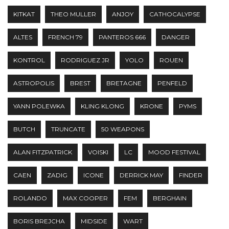
KITKAT
THEO MULLER
ANJOY
CATHOCALYPSE
ALTES
FRENCH 79
PANTEROS 666
DANGER
KONTROL
RODRIGUEZ JR
YOLO
ROUEN
ASTROPOLIS
BREST
BRETAGNE
PENFELD
YANN POLEWKA
KLING KLONG
KRONE
PYMS
BUTCH
TRUNCATE
50 WEAPONS
ALAN FITZPATRICK
VOISKI
LC
MOOD FESTIVAL
CAEN
ZADIG
ICONE
DERRICK MAY
FINDER
ROLANDO
MAX COOPER
FEM
BERGHAIN
BORIS BREJCHA
MIDSIDE
WART