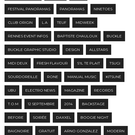
FESTIVAL PANORAMAS
PANORAMAS
NINETOES
CLUB ORIGIN
L.A
TEUF
MIDWEEK
RENNES EVENT INFOS
BAPTISTE CHAULOUX
BUCKLE
BUCKLE GRAPHIC STUDIO
DESIGN
ALLSTARS
MIDI DEUX
FRESH FLAVOUR
S'IL TE PLAIT
TSUGI
SOURDOREILLE
RONE
MANUAL MUSIC
KITSUNÉ
UBU
ELECTRO NEWS
MAGAZINE
RECORDS
T.O.M
12 SEPTEMBRE
2014
BACKSTAGE
BEFORE
SOIRÉE
DAXXEL
BOOGIE NIGHT
BAIGNOIRE
GRATUIT
ARNO GONZALEZ
MODERN