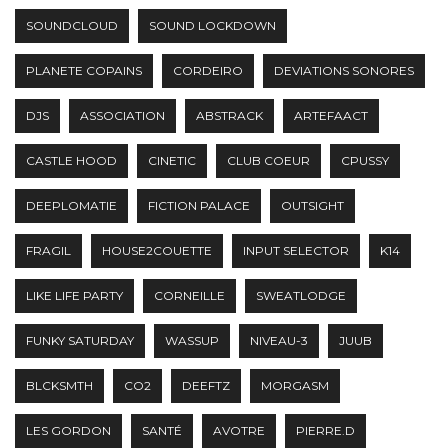
SOUNDCLOUD
SOUND LOCKDOWN
PLANETE COPAINS
CORDEIRO
DEVIATIONS SONORES
DJS
ASSOCIATION
ABSTRACK
ARTEFAACT
CASTLE HOOD
CINETIC
CLUB COEUR
CPUSSY
DEEPLOMATIE
FICTION PALACE
OUTSIGHT
FRAGIL
HOUSE2COUETTE
INPUT SELECTOR
K14
LIKE LIFE PARTY
CORNEILLE
SWEATLODGE
FUNKY SATURDAY
WASSUP
NIVEAU-3
JUUB
BLCKSMTH
CO2
DEEFTZ
MORGASM
LES GORDON
SANTÉ
AVOTRE
PIERRE.D