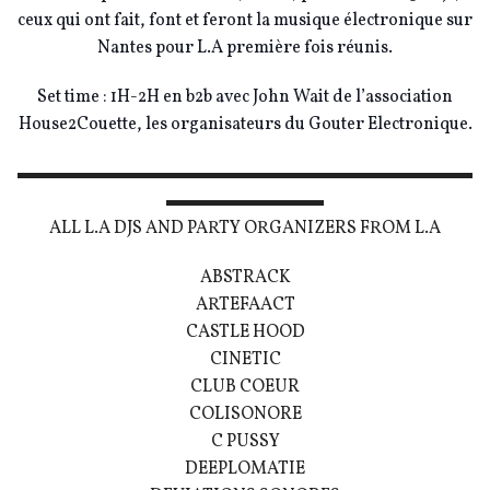
ceux qui ont fait, font et feront la musique électronique sur
Nantes pour L.A première fois réunis.
Set time : 1H-2H en b2b avec John Wait de l’association
House2Couette, les organisateurs du Gouter Electronique.
▬▬▬▬▬▬▬▬▬▬▬▬▬▬▬▬▬▬▬▬▬▬▬▬▬▬
▬▬▬▬▬▬▬▬▬
ALL L.A DJS AND PARTY ORGANIZERS FROM L.A
ABSTRACK
ARTEFAACT
CASTLE HOOD
CINETIC
CLUB COEUR
COLISONORE
C PUSSY
DEEPLOMATIE