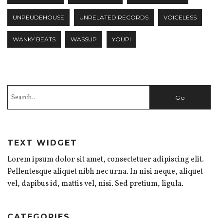
UNPEUDEHOUSE
UNRELATED RECORDS
VOICELESS
WANKY BEATS
WASSUP
YOUPI
TEXT WIDGET
Lorem ipsum dolor sit amet, consectetuer adipiscing elit.
Pellentesque aliquet nibh nec urna. In nisi neque, aliquet
vel, dapibus id, mattis vel, nisi. Sed pretium, ligula.
CATEGORIES