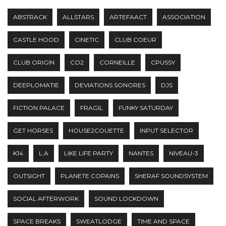
ABSTRACK
ALLSTARS
ARTEFAACT
ASSOCIATION
CASTLE HOOD
CINETIC
CLUB COEUR
CLUB ORIGIN
CO2
CORNEILLE
CPUSSY
DEEPLOMATIE
DEVIATIONS SONORES
DJS
FICTION PALACE
FRAGIL
FUNKY SATURDAY
GET HORSES
HOUSE2COUETTE
INPUT SELECTOR
K14
L.A
LIKE LIFE PARTY
NANTES
NIVEAU-3
OUTSIGHT
PLANETE COPAINS
SHERAF SOUNDSYSTEM
SOCIAL AFTERWORK
SOUND LOCKDOWN
SPACE BREAKS
SWEATLODGE
TIME AND SPACE