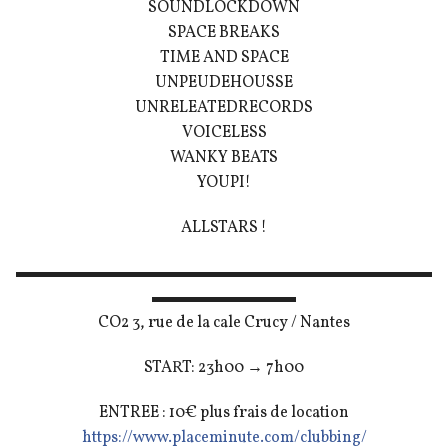
SOUNDLOCKDOWN
SPACE BREAKS
TIME AND SPACE
UNPEUDEHOUSSE
UNRELEATEDRECORDS
VOICELESS
WANKY BEATS
YOUPI!
ALLSTARS !
▬▬▬▬▬▬▬▬▬▬▬▬▬▬▬▬▬▬▬▬▬▬▬▬▬▬
▬▬▬▬▬▬▬▬▬
CO2 3, rue de la cale Crucy / Nantes
START: 23h00 → 7h00
ENTREE : 10€ plus frais de location
https://
www.placeminute.com/
clubbing/