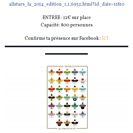
allstars_la_2014_edition_1,
1,6952.html?id_date=11810
ENTREE : 12€ sur place
Capacité: 800 personnes
Confirme ta présence sur Facebook :
ICI
▬▬▬▬▬▬▬▬▬▬▬▬▬▬▬▬▬▬▬▬▬▬▬▬▬▬
▬▬▬▬▬▬▬▬▬