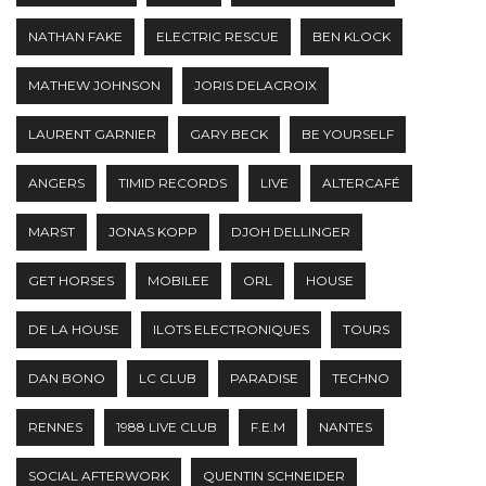
NATHAN FAKE
ELECTRIC RESCUE
BEN KLOCK
MATHEW JOHNSON
JORIS DELACROIX
LAURENT GARNIER
GARY BECK
BE YOURSELF
ANGERS
TIMID RECORDS
LIVE
ALTERCAFÉ
MARST
JONAS KOPP
DJOH DELLINGER
GET HORSES
MOBILEE
ORL
HOUSE
DE LA HOUSE
ILOTS ELECTRONIQUES
TOURS
DAN BONO
LC CLUB
PARADISE
TECHNO
RENNES
1988 LIVE CLUB
F.E.M
NANTES
SOCIAL AFTERWORK
QUENTIN SCHNEIDER