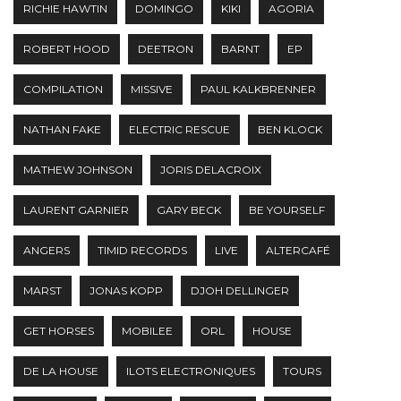
RICHIE HAWTIN
DOMINGO
KIKI
AGORIA
ROBERT HOOD
DEETRON
BARNT
EP
COMPILATION
MISSIVE
PAUL KALKBRENNER
NATHAN FAKE
ELECTRIC RESCUE
BEN KLOCK
MATHEW JOHNSON
JORIS DELACROIX
LAURENT GARNIER
GARY BECK
BE YOURSELF
ANGERS
TIMID RECORDS
LIVE
ALTERCAFÉ
MARST
JONAS KOPP
DJOH DELLINGER
GET HORSES
MOBILEE
ORL
HOUSE
DE LA HOUSE
ILOTS ELECTRONIQUES
TOURS