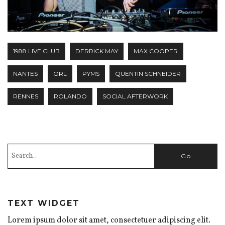
1988 LIVE CLUB
DERRICK MAY
MAX COOPER
NANTES
ORL
PYMS
QUENTIN SCHNEIDER
RENNES
ROLANDO
SOCIAL AFTERWORK
TEXT WIDGET
Lorem ipsum dolor sit amet, consectetuer adipiscing elit.