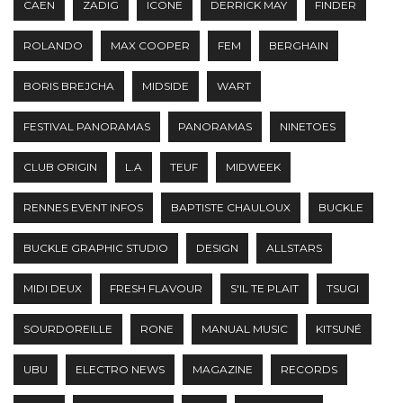
CAEN
ZADIG
ICONE
DERRICK MAY
FINDER
ROLANDO
MAX COOPER
FEM
BERGHAIN
BORIS BREJCHA
MIDSIDE
WART
FESTIVAL PANORAMAS
PANORAMAS
NINETOES
CLUB ORIGIN
L.A
TEUF
MIDWEEK
RENNES EVENT INFOS
BAPTISTE CHAULOUX
BUCKLE
BUCKLE GRAPHIC STUDIO
DESIGN
ALLSTARS
MIDI DEUX
FRESH FLAVOUR
S'IL TE PLAIT
TSUGI
SOURDOREILLE
RONE
MANUAL MUSIC
KITSUNÉ
UBU
ELECTRO NEWS
MAGAZINE
RECORDS