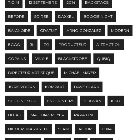
T.O.M
12 SEPTEMBRE
2014
BACKSTAGE
BEFORE
SOIRÉE
DAXXEL
BOOGIE NIGHT
BAIGNOIRE
GRATUIT
ARNO GONZALEZ
MODERN
EGGO
JL
DJ
PRODUCTEUR
A-TRACTION
COPAINS
VINYLE
BLACKSTROBE
QUBIQ
DIRECTEUR ARTISTIQUE
MICHAEL MAYER
JORIS VOORN
KOMPAKT
DAVE CLARK
SILICONE SOUL
ENCOUNTERS
BLAWAN
KIKO
BLEAK
MATTHIAS MEYER
PARA ONE
NICOLAS MASSEYEFF
SLAM
ALBUM
OXIA