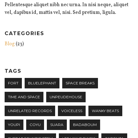
Pellentesque aliquet nibh nec urna. In nisi neque, aliquet
vel, dapibus id, mattis vel, nisi. Sed pretium, ligula.
CATEGORIES
Blog
(23)
TAGS
FORT
BLUELEPHANT
SPACE BREAKS
TIME AND SPACE
UNPEUDEHOUSE
UNRELATED RECORDS
VOICELESS
WANKY BEATS
YOUPI
COYU
SUARA
BADABOUM