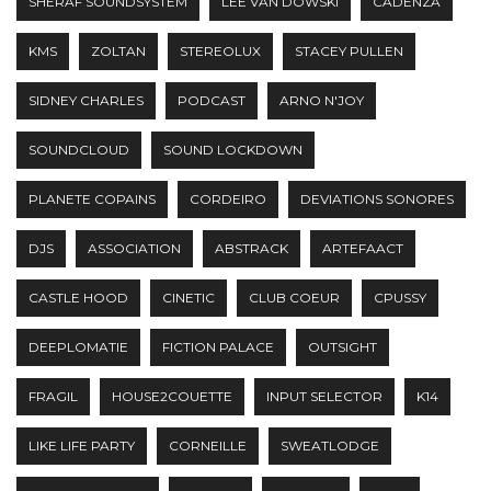
SHERAF SOUNDSYSTEM
LEE VAN DOWSKI
CADENZA
KMS
ZOLTAN
STEREOLUX
STACEY PULLEN
SIDNEY CHARLES
PODCAST
ARNO N'JOY
SOUNDCLOUD
SOUND LOCKDOWN
PLANETE COPAINS
CORDEIRO
DEVIATIONS SONORES
DJS
ASSOCIATION
ABSTRACK
ARTEFAACT
CASTLE HOOD
CINETIC
CLUB COEUR
CPUSSY
DEEPLOMATIE
FICTION PALACE
OUTSIGHT
FRAGIL
HOUSE2COUETTE
INPUT SELECTOR
K14
LIKE LIFE PARTY
CORNEILLE
SWEATLODGE