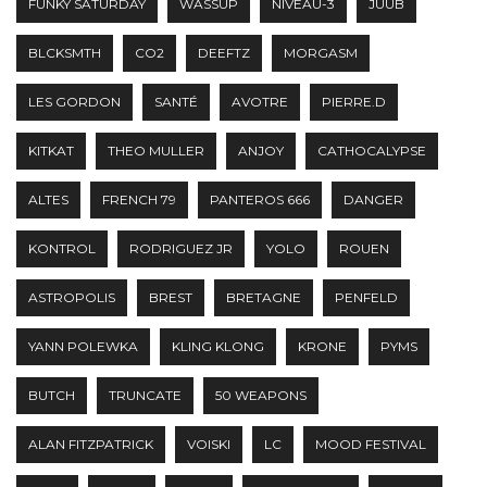
FUNKY SATURDAY
WASSUP
NIVEAU-3
JUUB
BLCKSMTH
CO2
DEEFTZ
MORGASM
LES GORDON
SANTÉ
AVOTRE
PIERRE.D
KITKAT
THEO MULLER
ANJOY
CATHOCALYPSE
ALTES
FRENCH 79
PANTEROS 666
DANGER
KONTROL
RODRIGUEZ JR
YOLO
ROUEN
ASTROPOLIS
BREST
BRETAGNE
PENFELD
YANN POLEWKA
KLING KLONG
KRONE
PYMS
BUTCH
TRUNCATE
50 WEAPONS
ALAN FITZPATRICK
VOISKI
LC
MOOD FESTIVAL