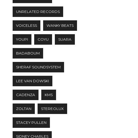
UNRELATED RECORDS
VOICELESS
WANKY BEATS
YOUPI
COYU
SUARA
BADABOUM
SHERAF SOUNDSYSTEM
LEE VAN DOWSKI
CADENZA
KMS
ZOLTAN
STEREOLUX
STACEY PULLEN
SIDNEY CHARLES