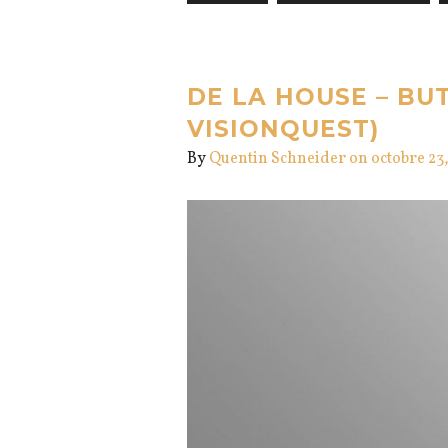
DE LA HOUSE – BU
VISIONQUEST)
By
Quentin Schneider
on octobre 23