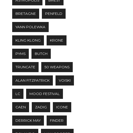
ASTROPOLIS
BREST
BRETAGNE
PENFELD
YANN POLEWKA
KLING KLONG
KRONE
PYMS
BUTCH
TRUNCATE
50 WEAPONS
ALAN FITZPATRICK
VOISKI
LC
MOOD FESTIVAL
CAEN
ZADIG
ICONE
DERRICK MAY
FINDER