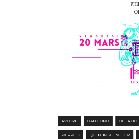
PIE
OR
AVOTRE
DAN BONO
DE LA HO
PIERRE.D
QUENTIN SCHNEIDER