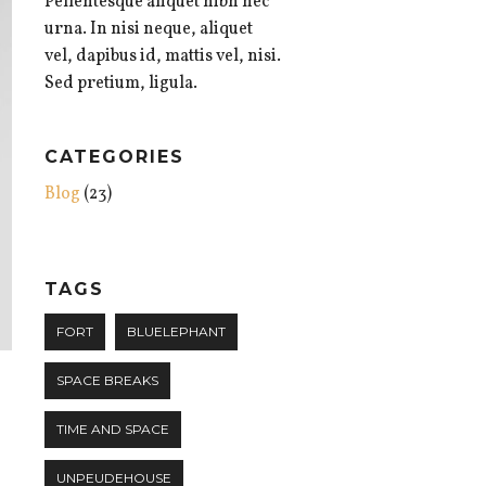
Pellentesque aliquet nibh nec
urna. In nisi neque, aliquet
vel, dapibus id, mattis vel, nisi.
Sed pretium, ligula.
CATEGORIES
Blog
(23)
TAGS
FORT
BLUELEPHANT
SPACE BREAKS
TIME AND SPACE
UNPEUDEHOUSE