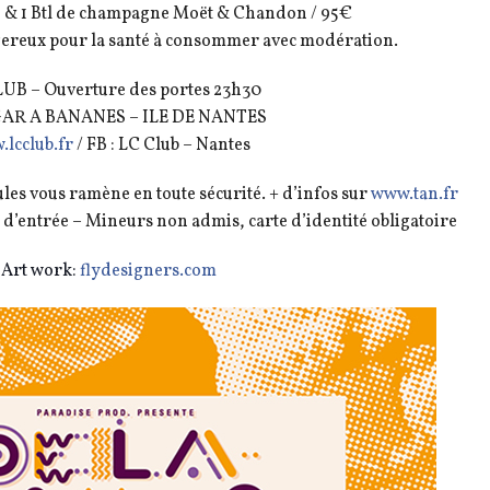
ble & 1 Btl de champagne Moët & Chandon / 95€
ngereux pour la santé à consommer avec modération.
UB – Ouverture des portes 23h30
R A BANANES – ILE DE NANTES
lcclub.fr
/ FB : LC Club – Nantes
es vous ramène en toute sécurité. + d’infos sur
www.tan.fr
t d’entrée – Mineurs non admis, carte d’identité obligatoire
Art work:
flydesigners.com