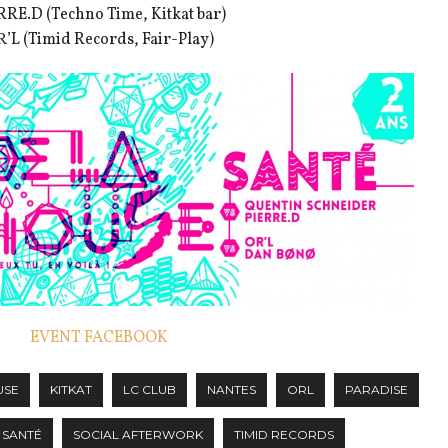
RRE.D (Techno Time, Kitkat bar)
’L (Timid Records, Fair-Play)
EVENT FACEBOOK
USE
KITKAT
LC CLUB
NANTES
ORL
PARADISE
SANTÉ
SOCIAL AFTERWORK
TIMID RECORDS