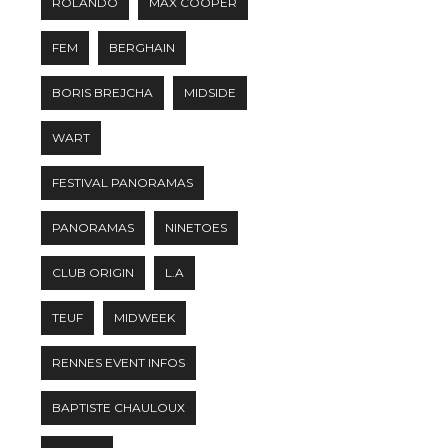
ROLANDO
MAX COOPER
FEM
BERGHAIN
BORIS BREJCHA
MIDSIDE
WART
FESTIVAL PANORAMAS
PANORAMAS
NINETOES
CLUB ORIGIN
L.A
TEUF
MIDWEEK
RENNES EVENT INFOS
BAPTISTE CHAULOUX