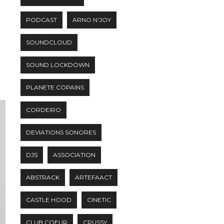
PODCAST
ARNO N'JOY
SOUNDCLOUD
SOUND LOCKDOWN
PLANETE COPAINS
CORDEIRO
DEVIATIONS SONORES
DJS
ASSOCIATION
ABSTRACK
ARTEFAACT
CASTLE HOOD
CINETIC
CLUB COEUR
CPUSSY