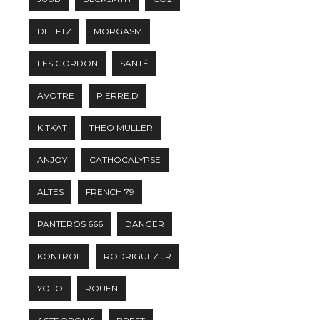
DEEFTZ
MORGASM
LES GORDON
SANTÉ
AVOTRE
PIERRE.D
KITKAT
THEO MULLER
ANJOY
CATHOCALYPSE
ALTES
FRENCH 79
PANTEROS 666
DANGER
KONTROL
RODRIGUEZ JR
YOLO
ROUEN