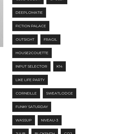
DEEPLOMATIE
FICTION PALACE
OUTSIGHT
FRAGIL
HOUSE2COUETTE
INPUT SELECTOR
K14
LIKE LIFE PARTY
CORNEILLE
SWEATLODGE
FUNKY SATURDAY
WASSUP
NIVEAU-3
JUUB
BLCKSMTH
CO2