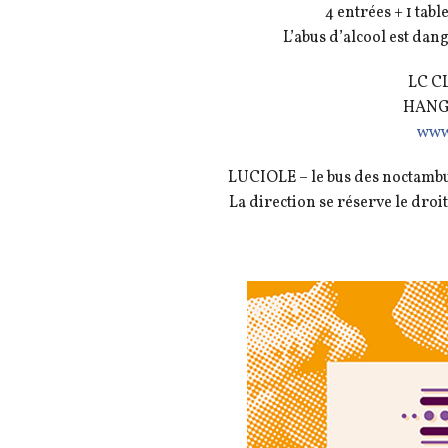
4 entrées + 1 ta
L’abus d’alcool est da
LC CL
HANGA
www.
LUCIOLE – le bus des noctambul
La direction se réserve le droi