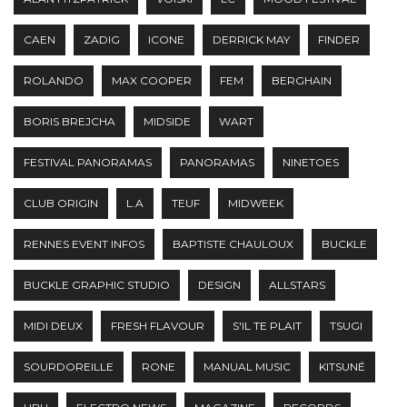
CAEN
ZADIG
ICONE
DERRICK MAY
FINDER
ROLANDO
MAX COOPER
FEM
BERGHAIN
BORIS BREJCHA
MIDSIDE
WART
FESTIVAL PANORAMAS
PANORAMAS
NINETOES
CLUB ORIGIN
L.A
TEUF
MIDWEEK
RENNES EVENT INFOS
BAPTISTE CHAULOUX
BUCKLE
BUCKLE GRAPHIC STUDIO
DESIGN
ALLSTARS
MIDI DEUX
FRESH FLAVOUR
S'IL TE PLAIT
TSUGI
SOURDOREILLE
RONE
MANUAL MUSIC
KITSUNÉ