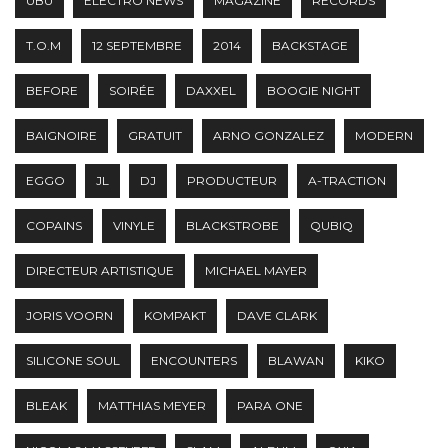
UBU
ELECTRO NEWS
MAGAZINE
RECORDS
T.O.M
12 SEPTEMBRE
2014
BACKSTAGE
BEFORE
SOIRÉE
DAXXEL
BOOGIE NIGHT
BAIGNOIRE
GRATUIT
ARNO GONZALEZ
MODERN
EGGO
JL
DJ
PRODUCTEUR
A-TRACTION
COPAINS
VINYLE
BLACKSTROBE
QUBIQ
DIRECTEUR ARTISTIQUE
MICHAEL MAYER
JORIS VOORN
KOMPAKT
DAVE CLARK
SILICONE SOUL
ENCOUNTERS
BLAWAN
KIKO
BLEAK
MATTHIAS MEYER
PARA ONE