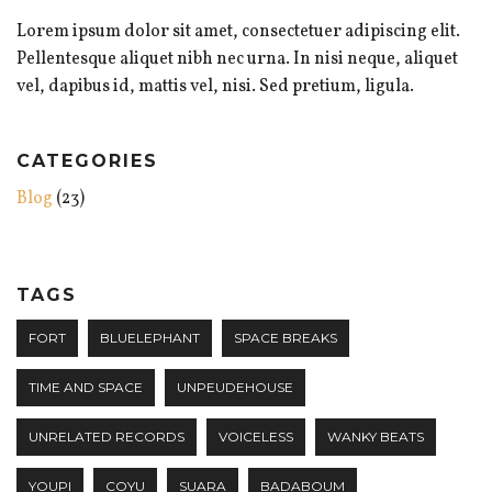
Lorem ipsum dolor sit amet, consectetuer adipiscing elit.
Pellentesque aliquet nibh nec urna. In nisi neque, aliquet
vel, dapibus id, mattis vel, nisi. Sed pretium, ligula.
CATEGORIES
Blog
(23)
TAGS
FORT
BLUELEPHANT
SPACE BREAKS
TIME AND SPACE
UNPEUDEHOUSE
UNRELATED RECORDS
VOICELESS
WANKY BEATS
YOUPI
COYU
SUARA
BADABOUM