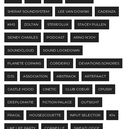
SHERAF SOUNDSYSTEM
LEE VAN DOWSKI
CADENZA
KMS
ZOLTAN
STEREOLUX
STACEY PULLEN
SIDNEY CHARLES
PODCAST
ARNO N'JOY
SOUNDCLOUD
SOUND LOCKDOWN
PLANETE COPAINS
CORDEIRO
DEVIATIONS SONORES
DJS
ASSOCIATION
ABSTRACK
ARTEFAACT
CASTLE HOOD
CINETIC
CLUB COEUR
CPUSSY
DEEPLOMATIE
FICTION PALACE
OUTSIGHT
FRAGIL
HOUSE2COUETTE
INPUT SELECTOR
K14
LIKE LIFE PARTY
CORNEILLE
SWEATLODGE