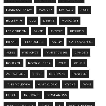
FUNKY SATURDAY
WASSUP
NIVEAU-3
JUUB
BLCKSMTH
CO2
DEEFTZ
MORGASM
LES GORDON
SANTÉ
AVOTRE
PIERRE.D
KITKAT
THEO MULLER
ANJOY
CATHOCALYPSE
ALTES
FRENCH 79
PANTEROS 666
DANGER
KONTROL
RODRIGUEZ JR
YOLO
ROUEN
ASTROPOLIS
BREST
BRETAGNE
PENFELD
YANN POLEWKA
KLING KLONG
KRONE
PYMS
BUTCH
TRUNCATE
50 WEAPONS
ALAN FITZPATRICK
VOISKI
LC
MOOD FESTIVAL