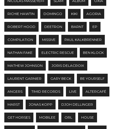
NICOLAS MASSEYEFF
SLAM
ALBUM
OXIA
RICHIE HAWTIN
DOMINGO
KIKI
AGORIA
ROBERT HOOD
DEETRON
BARNT
EP
COMPILATION
MISSIVE
PAUL KALKBRENNER
NATHAN FAKE
ELECTRIC RESCUE
BEN KLOCK
MATHEW JOHNSON
JORIS DELACROIX
LAURENT GARNIER
GARY BECK
BE YOURSELF
ANGERS
TIMID RECORDS
LIVE
ALTERCAFÉ
MARST
JONAS KOPP
DJOH DELLINGER
GET HORSES
MOBILEE
ORL
HOUSE