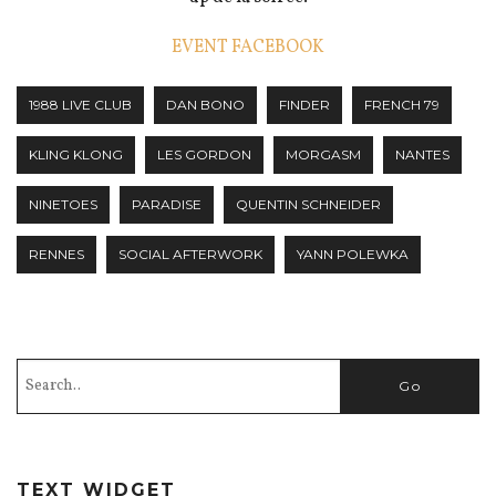
EVENT FACEBOOK
1988 LIVE CLUB
DAN BONO
FINDER
FRENCH 79
KLING KLONG
LES GORDON
MORGASM
NANTES
NINETOES
PARADISE
QUENTIN SCHNEIDER
RENNES
SOCIAL AFTERWORK
YANN POLEWKA
TEXT WIDGET