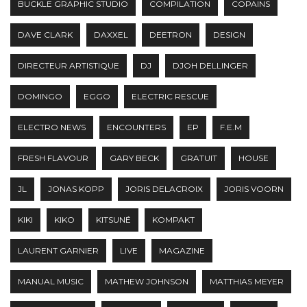
BUCKLE GRAPHIC STUDIO
COMPILATION
COPAINS
DAVE CLARK
DAXXEL
DEETRON
DESIGN
DIRECTEUR ARTISTIQUE
DJ
DJOH DELLINGER
DOMINGO
EGGO
ELECTRIC RESCUE
ELECTRO NEWS
ENCOUNTERS
EP
F.E.M
FRESH FLAVOUR
GARY BECK
GRATUIT
HOUSE
JL
JONAS KOPP
JORIS DELACROIX
JORIS VOORN
KIKI
KIKO
KITSUNÉ
KOMPAKT
LAURENT GARNIER
LIVE
MAGAZINE
MANUAL MUSIC
MATHEW JOHNSON
MATTHIAS MEYER