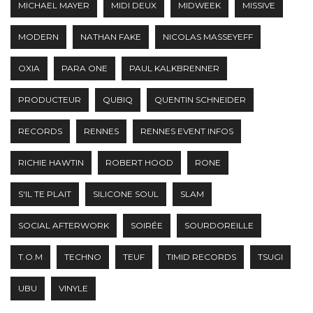
MICHAEL MAYER
MIDI DEUX
MIDWEEK
MISSIVE
MODERN
NATHAN FAKE
NICOLAS MASSEYEFF
OXIA
PARA ONE
PAUL KALKBRENNER
PRODUCTEUR
QUBIQ
QUENTIN SCHNEIDER
RECORDS
RENNES
RENNES EVENT INFOS
RICHIE HAWTIN
ROBERT HOOD
RONE
S'IL TE PLAIT
SILICONE SOUL
SLAM
SOCIAL AFTERWORK
SOIRÉE
SOURDOREILLE
T.O.M
TECHNO
TEUF
TIMID RECORDS
TSUGI
UBU
VINYLE