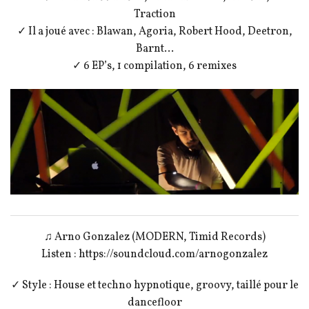
Traction
✓ Il a joué avec : Blawan, Agoria, Robert Hood, Deetron,
Barnt…
✓ 6 EP’s, 1 compilation, 6 remixes
♫ Arno Gonzalez (MODERN, Timid Records)
Listen : https://soundcloud.com/arnogonzalez
✓ Style : House et techno hypnotique, groovy, taillé pour le
dancefloor