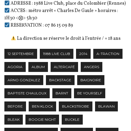
ADRESSE : 1988 Live Club, place du Colombier (Rennes)
ACCES : métro arrêt « Charles De Gaule » horaires :
1H30 <⨂> 5h30
RESERVATION : 07 86 15 09 89
La direction se réserve le droit à l’entrée / + 18 ans
12 SEPTEMBRE
1988 LIVE CLUB
2014
A-TRACTION
AGORIA
ALBUM
ALTERCAFÉ
ANGERS
ARNO GONZALEZ
BACKSTAGE
BAIGNOIRE
BAPTISTE CHAULOUX
BARNT
BE YOURSELF
BEFORE
BEN KLOCK
BLACKSTROBE
BLAWAN
BLEAK
BOOGIE NIGHT
BUCKLE