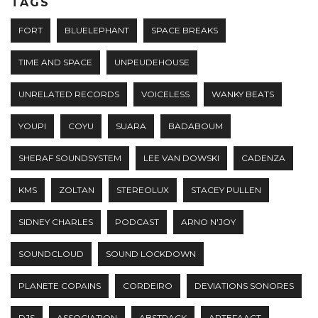
TAGS
FORT
BLUELEPHANT
SPACE BREAKS
TIME AND SPACE
UNPEUDEHOUSE
UNRELATED RECORDS
VOICELESS
WANKY BEATS
YOUPI
COYU
SUARA
BADABOUM
SHERAF SOUNDSYSTEM
LEE VAN DOWSKI
CADENZA
KMS
ZOLTAN
STEREOLUX
STACEY PULLEN
SIDNEY CHARLES
PODCAST
ARNO N'JOY
SOUNDCLOUD
SOUND LOCKDOWN
PLANETE COPAINS
CORDEIRO
DEVIATIONS SONORES
DJS
ASSOCIATION
ABSTRACK
ARTEFAACT