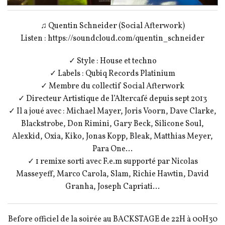
♫ Quentin Schneider (Social Afterwork)
Listen : https://soundcloud.com/quentin_schneider
✓ Style : House et techno
✓ Labels : Qubiq Records Platinium
✓ Membre du collectif Social Afterwork
✓ Directeur Artistique de l’Altercafé depuis sept 2013
✓ Il a joué avec : Michael Mayer, Joris Voorn, Dave Clarke,
Blackstrobe, Don Rimini, Gary Beck, Silicone Soul,
Alexkid, Oxia, Kiko, Jonas Kopp, Bleak, Matthias Meyer,
Para One…
✓ 1 remixe sorti avec F.e.m supporté par Nicolas
Masseyeff, Marco Carola, Slam, Richie Hawtin, David
Granha, Joseph Capriati…
Before officiel de la soirée au BACKSTAGE de 22H à 00H30