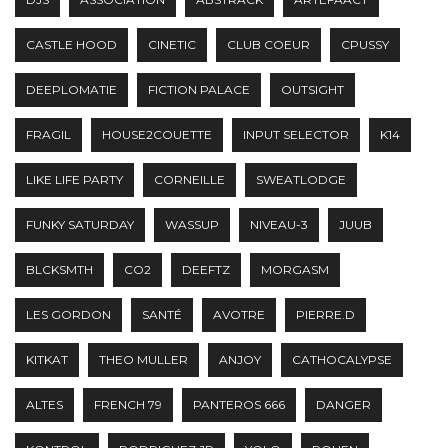
CASTLE HOOD
CINETIC
CLUB COEUR
CPUSSY
DEEPLOMATIE
FICTION PALACE
OUTSIGHT
FRAGIL
HOUSE2COUETTE
INPUT SELECTOR
K14
LIKE LIFE PARTY
CORNEILLE
SWEATLODGE
FUNKY SATURDAY
WASSUP
NIVEAU-3
JUUB
BLCKSMTH
CO2
DEEFTZ
MORGASM
LES GORDON
SANTÉ
AVOTRE
PIERRE.D
KITKAT
THEO MULLER
ANJOY
CATHOCALYPSE
ALTES
FRENCH 79
PANTEROS 666
DANGER