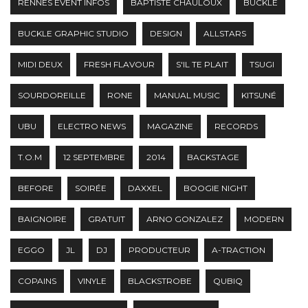
RENNES EVENT INFOS
BAPTISTE CHAULOUX
BUCKLE
BUCKLE GRAPHIC STUDIO
DESIGN
ALLSTARS
MIDI DEUX
FRESH FLAVOUR
S'IL TE PLAIT
TSUGI
SOURDOREILLE
RONE
MANUAL MUSIC
KITSUNÉ
UBU
ELECTRO NEWS
MAGAZINE
RECORDS
T.O.M
12 SEPTEMBRE
2014
BACKSTAGE
BEFORE
SOIRÉE
DAXXEL
BOOGIE NIGHT
BAIGNOIRE
GRATUIT
ARNO GONZALEZ
MODERN
EGGO
JL
DJ
PRODUCTEUR
A-TRACTION
COPAINS
VINYLE
BLACKSTROBE
QUBIQ