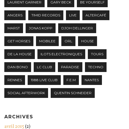
LAURENT GARNIER
GARY BECK
BE YOURSELF
ANGERS
TIMID RECORDS
LIVE
ALTERCAFÉ
MARST
JONAS KOPP
DJOH DELLINGER
GET HORSES
MOBILEE
ORL
HOUSE
DE LA HOUSE
ILOTS ELECTRONIQUES
TOURS
DAN BONO
LC CLUB
PARADISE
TECHNO
RENNES
1988 LIVE CLUB
F.E.M
NANTES
SOCIAL AFTERWORK
QUENTIN SCHNEIDER
ARCHIVES
avril 2015
(2)