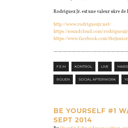
Rodriguez Jr. est une valeur sûre de
http://
www.rodriguezjr.net/
https://soundcloud.com/
rodriguezjr
https://www.facebook.com/
thejunio
————————–
————————
F.E.M
KONTROL
LIVE
MARS
ROUEN
SOCIAL AFTERWORK
Y
BE YOURSELF #1 W
SEPT 2014