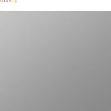
014
in
Blog