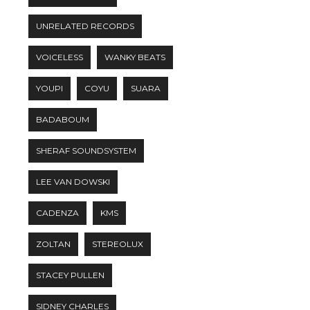
UNRELATED RECORDS
VOICELESS
WANKY BEATS
YOUPI
COYU
SUARA
BADABOUM
SHERAF SOUNDSYSTEM
LEE VAN DOWSKI
CADENZA
KMS
ZOLTAN
STEREOLUX
STACEY PULLEN
SIDNEY CHARLES