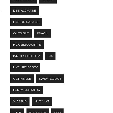
.
DEEPLOMATIE
FICTION PALACE
OUTSIGHT
FRAGIL
HOUSE2COUETTE
INPUT SELECTOR
K14
LIKE LIFE PARTY
CORNEILLE
SWEATLODGE
FUNKY SATURDAY
WASSUP
NIVEAU-3
JUUB
BLCKSMTH
CO2