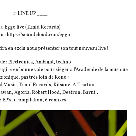
☞ LINE UP ____
♫ Eggo live (Timid Records)
en : https://soundcloud.com/eggo
ra en exclu nous présenter son tout nouveau live !
le : Electronica, Ambiant, techno
ugi, « en bonne voie pour siéger à l’Académie de la musique
tronique, pas très loin de Rone »
l Music, Timid Records, Kitsuné, A-Traction
: Blawan, Agoria, Robert Hood, Deetron, Barnt…
6 EP’s, 1 compilation, 6 remixes