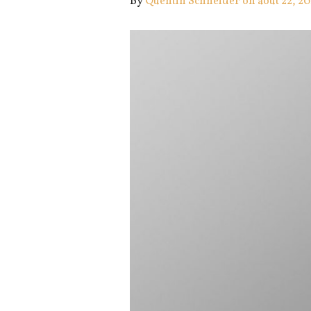
By
Quentin Schneider
on août 22, 2