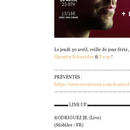
Le jeudi 30 avril, veille de jour férié,
Quentin Schneider
&
F.e.m
!
————————–
————————
PRÉVENTES :
https://www.weezevent.com/
kontrol
————————–
————————
▬▬▬ LINE UP ▬▬▬▬▬▬▬▬
RODRIGUEZ JR. (Live)
(Mobilee / FR)