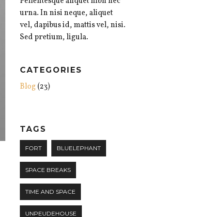
Pellentesque aliquet nibh nec
urna. In nisi neque, aliquet
vel, dapibus id, mattis vel, nisi.
Sed pretium, ligula.
CATEGORIES
Blog
(23)
TAGS
FORT
BLUELEPHANT
SPACE BREAKS
TIME AND SPACE
UNPEUDEHOUSE