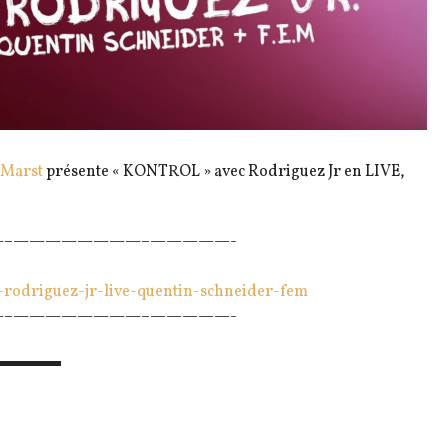
Marst
présente « KONTROL » avec Rodriguez Jr en LIVE,
–
————————–
—————-
-rodriguez-jr-live-q
uentin-schneider-fem
–
————————–
—————-
▬▬▬▬▬