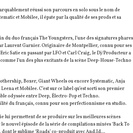
arquablement réussi son parcours en solo sous le nom de
ematic et Mobilee, il épate par la qualité de ses prods et sa
sein du duo français The Youngsters, l’une des signatures phares
par Laurent Garnier. Originaire de Montpellier, connu pour ses
Eric Satie en passant par LFO et Carl Craig, le Dj/Producteur a
. comme l’un des plus excitants de la scène Deep-House-Techno
 Mothership, Boxer, Giant Wheels ou encore Systematic, Anja
s Leena et Mobilee. C’est sur ce label qu’est sorti son premier
table odyssée entre Deep, Électro-Pop et Techno.
ilité du français, connu pour son perfectionnisme en studio.
ie lui permettent de se produire sur les meilleures scènes
 le nouvel épisode de la série de compilations mixées ‘Back To
ts, dont le sublime ‘Roads’ co-produit avec And.Id…