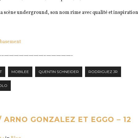
 la scène underground, son nom rime avec qualité et inspiration
rbasement
–
————————–
—————-
T
MOBILEE
QUENTIN SCHNEIDER
RODRIGUEZ JR
OLO
/ ARNO GONZALEZ ET EGGO – 12