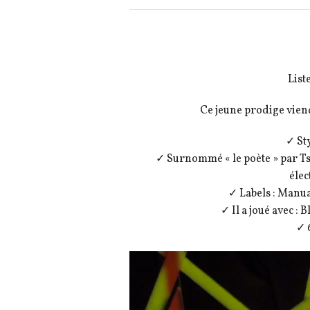
List
Ce jeune prodige viend
✓ Sty
✓ Surnommé « le poète » par Ts
élec
✓ Labels : Manua
✓ Il a joué avec 
✓ 