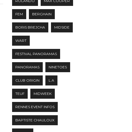
ROLANDO
MAX COOPER
FEM
BERGHAIN
BORIS BREJCHA
MIDSIDE
WART
FESTIVAL PANORAMAS
PANORAMAS
NINETOES
CLUB ORIGIN
L.A
TEUF
MIDWEEK
RENNES EVENT INFOS
BAPTISTE CHAULOUX