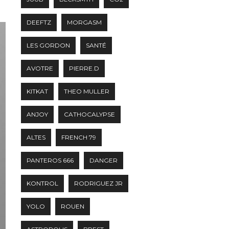
DEEFTZ
MORGASM
LES GORDON
SANTÉ
AVOTRE
PIERRE.D
KITKAT
THEO MULLER
ANJOY
CATHOCALYPSE
ALTES
FRENCH 79
PANTEROS 666
DANGER
KONTROL
RODRIGUEZ JR
YOLO
ROUEN