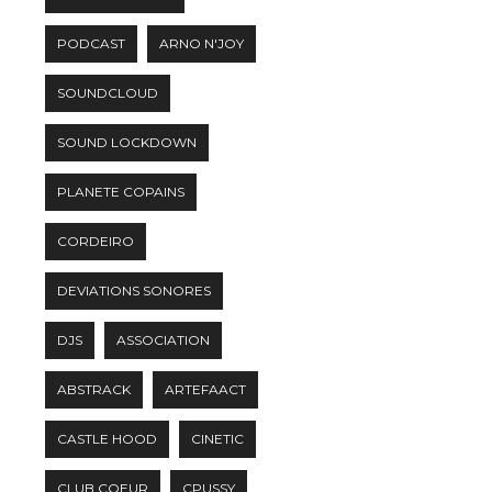
PODCAST
ARNO N'JOY
SOUNDCLOUD
SOUND LOCKDOWN
PLANETE COPAINS
CORDEIRO
DEVIATIONS SONORES
DJS
ASSOCIATION
ABSTRACK
ARTEFAACT
CASTLE HOOD
CINETIC
CLUB COEUR
CPUSSY