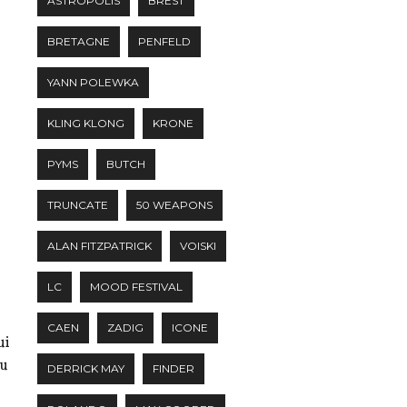
ASTROPOLIS
BREST
BRETAGNE
PENFELD
YANN POLEWKA
KLING KLONG
KRONE
PYMS
BUTCH
TRUNCATE
50 WEAPONS
ALAN FITZPATRICK
VOISKI
LC
MOOD FESTIVAL
CAEN
ZADIG
ICONE
ui
au
DERRICK MAY
FINDER