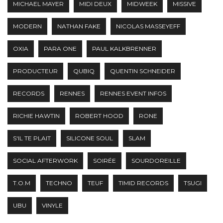
MICHAEL MAYER
MIDI DEUX
MIDWEEK
MISSIVE
MODERN
NATHAN FAKE
NICOLAS MASSEYEFF
OXIA
PARA ONE
PAUL KALKBRENNER
PRODUCTEUR
QUBIQ
QUENTIN SCHNEIDER
RECORDS
RENNES
RENNES EVENT INFOS
RICHIE HAWTIN
ROBERT HOOD
RONE
S'IL TE PLAIT
SILICONE SOUL
SLAM
SOCIAL AFTERWORK
SOIRÉE
SOURDOREILLE
T.O.M
TECHNO
TEUF
TIMID RECORDS
TSUGI
UBU
VINYLE