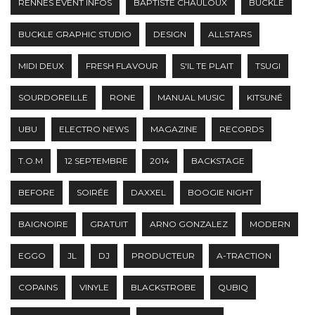
RENNES EVENT INFOS
BAPTISTE CHAULOUX
BUCKLE
BUCKLE GRAPHIC STUDIO
DESIGN
ALLSTARS
MIDI DEUX
FRESH FLAVOUR
S'IL TE PLAIT
TSUGI
SOURDOREILLE
RONE
MANUAL MUSIC
KITSUNÉ
UBU
ELECTRO NEWS
MAGAZINE
RECORDS
T.O.M
12 SEPTEMBRE
2014
BACKSTAGE
BEFORE
SOIRÉE
DAXXEL
BOOGIE NIGHT
BAIGNOIRE
GRATUIT
ARNO GONZALEZ
MODERN
EGGO
JL
DJ
PRODUCTEUR
A-TRACTION
COPAINS
VINYLE
BLACKSTROBE
QUBIQ