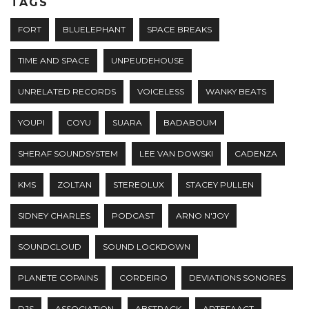
TAGS
FORT
BLUELEPHANT
SPACE BREAKS
TIME AND SPACE
UNPEUDEHOUSE
UNRELATED RECORDS
VOICELESS
WANKY BEATS
YOUPI
COYU
SUARA
BADABOUM
SHERAF SOUNDSYSTEM
LEE VAN DOWSKI
CADENZA
KMS
ZOLTAN
STEREOLUX
STACEY PULLEN
SIDNEY CHARLES
PODCAST
ARNO N'JOY
SOUNDCLOUD
SOUND LOCKDOWN
PLANETE COPAINS
CORDEIRO
DEVIATIONS SONORES
DJS
ASSOCIATION
ABSTRACK
ARTEFAACT