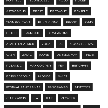
KONTROL
RODRIGUEZ JR
YOLO
ROUEN
ASTROPOLIS
BREST
BRETAGNE
PENFELD
YANN POLEWKA
KLING KLONG
KRONE
PYMS
BUTCH
TRUNCATE
50 WEAPONS
ALAN FITZPATRICK
VOISKI
LC
MOOD FESTIVAL
CAEN
ZADIG
ICONE
DERRICK MAY
FINDER
ROLANDO
MAX COOPER
FEM
BERGHAIN
BORIS BREJCHA
MIDSIDE
WART
FESTIVAL PANORAMAS
PANORAMAS
NINETOES
CLUB ORIGIN
L.A
TEUF
MIDWEEK