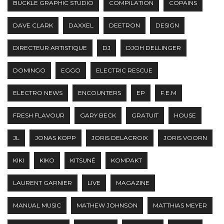
BUCKLE GRAPHIC STUDIO
COMPILATION
COPAINS
DAVE CLARK
DAXXEL
DEETRON
DESIGN
DIRECTEUR ARTISTIQUE
DJ
DJOH DELLINGER
DOMINGO
EGGO
ELECTRIC RESCUE
ELECTRO NEWS
ENCOUNTERS
EP
F.E.M
FRESH FLAVOUR
GARY BECK
GRATUIT
HOUSE
JL
JONAS KOPP
JORIS DELACROIX
JORIS VOORN
KIKI
KIKO
KITSUNÉ
KOMPAKT
LAURENT GARNIER
LIVE
MAGAZINE
MANUAL MUSIC
MATHEW JOHNSON
MATTHIAS MEYER