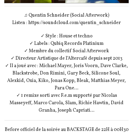
♫ Quentin Schneider (Social Afterwork)
Listen : https://soundcloud.com/quentin_schneider
✓ Style : House et techno
✓ Labels : Qubiq Records Platinium
✓ Membre du collectif Social Afterwork
✓ Directeur Artistique de l’Altercafé depuis sept 2013
✓ Il a joué avec : Michael Mayer, Joris Voorn, Dave Clarke,
Blackstrobe, Don Rimini, Gary Beck, Silicone Soul,
Alexkid, Oxia, Kiko, Jonas Kopp, Bleak, Matthias Meyer,
Para One…
✓ 1 remixe sorti avec F.e.m supporté par Nicolas
Masseyeff, Marco Carola, Slam, Richie Hawtin, David
Granha, Joseph Capriati…
Before officiel de la soirée au BACKSTAGE de 22H à 00H30