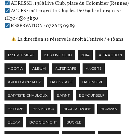
ADRESSE : 1988 Live Club, place du Colombier (Rennes)
ACCES : métro arrêt « Charles De Gaule » horaires :
1H30 <⨂> 5h30
RESERVATION : 07 86 15 09 89
La direction se réserve le droit à l’entrée / + 18 ans
12 SEPTEMBRE
1988 LIVE CLUB
2014
A-TRACTION
AGORIA
ALBUM
ALTERCAFÉ
ANGERS
ARNO GONZALEZ
BACKSTAGE
BAIGNOIRE
BAPTISTE CHAULOUX
BARNT
BE YOURSELF
BEFORE
BEN KLOCK
BLACKSTROBE
BLAWAN
BLEAK
BOOGIE NIGHT
BUCKLE