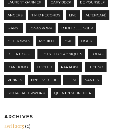
LAURENT GARNIER
GARY BECK
BE YOURSELF
ANGERS
TIMID RECORDS
LIVE
ALTERCAFÉ
MARST
JONAS KOPP
DJOH DELLINGER
GET HORSES
MOBILEE
ORL
HOUSE
DE LA HOUSE
ILOTS ELECTRONIQUES
TOURS
DAN BONO
LC CLUB
PARADISE
TECHNO
RENNES
1988 LIVE CLUB
F.E.M
NANTES
SOCIAL AFTERWORK
QUENTIN SCHNEIDER
ARCHIVES
avril 2015
(2)