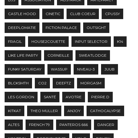
CASTLE HOOD
CINETIC
CLUB COEUR
CPUSSY
DEEPLOMATIE
FICTION PALACE
OUTSIGHT
FRAGIL
HOUSE2COUETTE
INPUT SELECTOR
K14
LIKE LIFE PARTY
CORNEILLE
SWEATLODGE
FUNKY SATURDAY
WASSUP
NIVEAU-3
JUUB
BLCKSMTH
CO2
DEEFTZ
MORGASM
LES GORDON
SANTÉ
AVOTRE
PIERRE.D
KITKAT
THEO MULLER
ANJOY
CATHOCALYPSE
ALTES
FRENCH 79
PANTEROS 666
DANGER