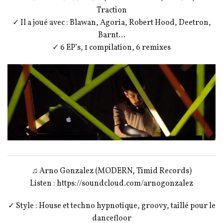
Traction
✓ Il a joué avec : Blawan, Agoria, Robert Hood, Deetron,
Barnt…
✓ 6 EP’s, 1 compilation, 6 remixes
♫ Arno Gonzalez (MODERN, Timid Records)
Listen : https://soundcloud.com/arnogonzalez
✓ Style : House et techno hypnotique, groovy, taillé pour le
dancefloor