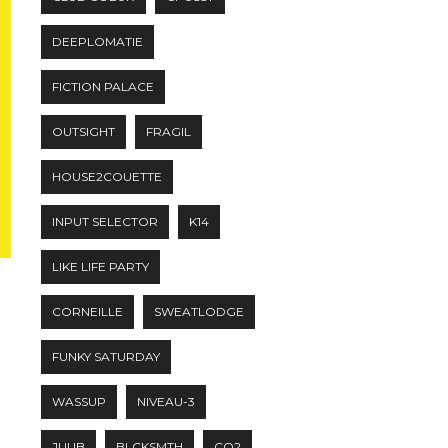
DEEPLOMATIE
FICTION PALACE
OUTSIGHT
FRAGIL
HOUSE2COUETTE
INPUT SELECTOR
K14
LIKE LIFE PARTY
CORNEILLE
SWEATLODGE
FUNKY SATURDAY
WASSUP
NIVEAU-3
JUUB
BLCKSMTH
CO2