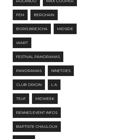
ROLANDO
MAX COOPER
FEM
BERGHAIN
BORIS BREJCHA
MIDSIDE
WART
FESTIVAL PANORAMAS
PANORAMAS
NINETOES
CLUB ORIGIN
L.A
TEUF
MIDWEEK
RENNES EVENT INFOS
BAPTISTE CHAULOUX