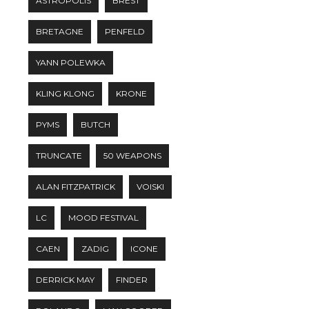
ASTROPOLIS
BREST
BRETAGNE
PENFELD
YANN POLEWKA
KLING KLONG
KRONE
PYMS
BUTCH
TRUNCATE
50 WEAPONS
ALAN FITZPATRICK
VOISKI
LC
MOOD FESTIVAL
CAEN
ZADIG
ICONE
DERRICK MAY
FINDER