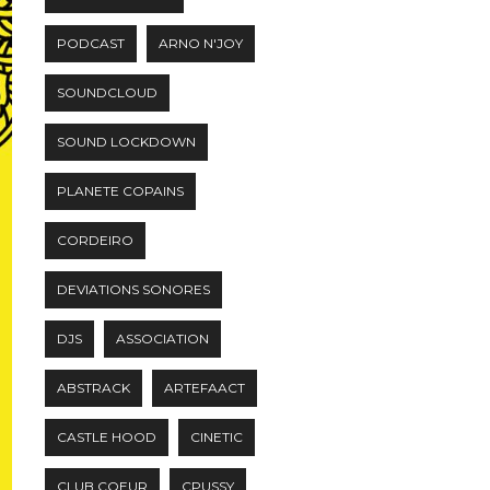
PODCAST
ARNO N'JOY
SOUNDCLOUD
SOUND LOCKDOWN
PLANETE COPAINS
CORDEIRO
DEVIATIONS SONORES
DJS
ASSOCIATION
ABSTRACK
ARTEFAACT
CASTLE HOOD
CINETIC
CLUB COEUR
CPUSSY