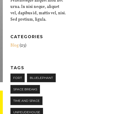
Pellentesque aliquet nibh nec
urna. In nisi neque, aliquet
vel, dapibus id, mattis vel, nisi.
Sed pretium, ligula.
CATEGORIES
Blog
(23)
TAGS
FORT
BLUELEPHANT
SPACE BREAKS
TIME AND SPACE
UNPEUDEHOUSE