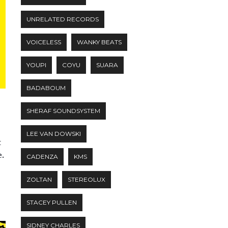
UNRELATED RECORDS
VOICELESS
WANKY BEATS
YOUPI
COYU
SUARA
BADABOUM
SHERAF SOUNDSYSTEM
LEE VAN DOWSKI
t
e.
CADENZA
KMS
ZOLTAN
STEREOLUX
STACEY PULLEN
SIDNEY CHARLES