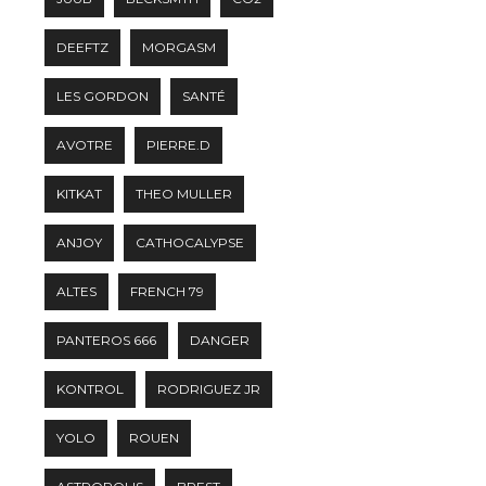
DEEFTZ
MORGASM
LES GORDON
SANTÉ
AVOTRE
PIERRE.D
KITKAT
THEO MULLER
ANJOY
CATHOCALYPSE
ALTES
FRENCH 79
PANTEROS 666
DANGER
KONTROL
RODRIGUEZ JR
YOLO
ROUEN