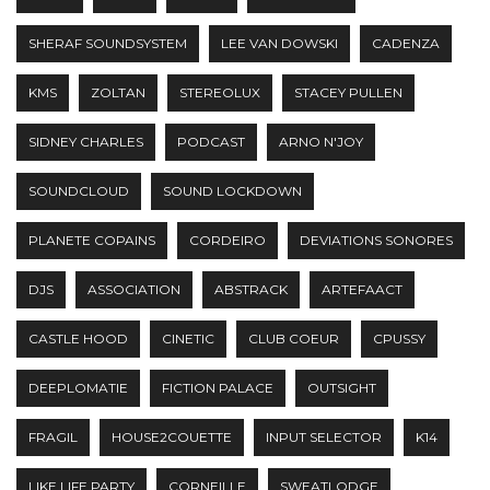
SHERAF SOUNDSYSTEM
LEE VAN DOWSKI
CADENZA
KMS
ZOLTAN
STEREOLUX
STACEY PULLEN
SIDNEY CHARLES
PODCAST
ARNO N'JOY
SOUNDCLOUD
SOUND LOCKDOWN
PLANETE COPAINS
CORDEIRO
DEVIATIONS SONORES
DJS
ASSOCIATION
ABSTRACK
ARTEFAACT
CASTLE HOOD
CINETIC
CLUB COEUR
CPUSSY
DEEPLOMATIE
FICTION PALACE
OUTSIGHT
FRAGIL
HOUSE2COUETTE
INPUT SELECTOR
K14
LIKE LIFE PARTY
CORNEILLE
SWEATLODGE