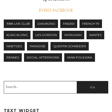
EVENT FACEBOOK
1988 LIVE CLUB
DAN BONO
FINDER
FRENCH 79
KLING KLONG
LES GORDON
MORGASM
NANTES
NINETOES
PARADISE
QUENTIN SCHNEIDER
RENNES
SOCIAL AFTERWORK
YANN POLEWKA
TEXT WIDGET