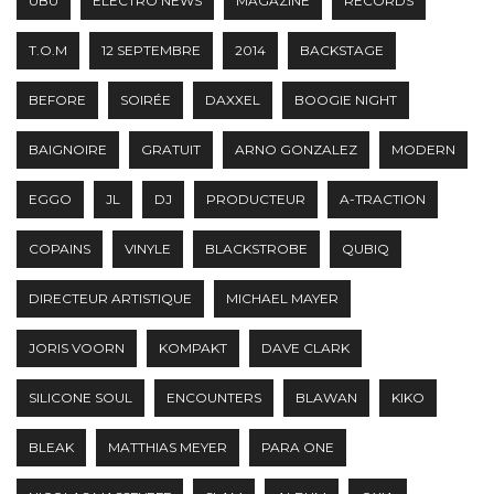
UBU
ELECTRO NEWS
MAGAZINE
RECORDS
T.O.M
12 SEPTEMBRE
2014
BACKSTAGE
BEFORE
SOIRÉE
DAXXEL
BOOGIE NIGHT
BAIGNOIRE
GRATUIT
ARNO GONZALEZ
MODERN
EGGO
JL
DJ
PRODUCTEUR
A-TRACTION
COPAINS
VINYLE
BLACKSTROBE
QUBIQ
DIRECTEUR ARTISTIQUE
MICHAEL MAYER
JORIS VOORN
KOMPAKT
DAVE CLARK
SILICONE SOUL
ENCOUNTERS
BLAWAN
KIKO
BLEAK
MATTHIAS MEYER
PARA ONE