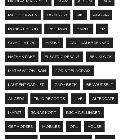
NICOLAS MASSEYEFF
SLAM
ALBUM
OXIA
RICHIE HAWTIN
DOMINGO
KIKI
AGORIA
ROBERT HOOD
DEETRON
BARNT
EP
COMPILATION
MISSIVE
PAUL KALKBRENNER
NATHAN FAKE
ELECTRIC RESCUE
BEN KLOCK
MATHEW JOHNSON
JORIS DELACROIX
LAURENT GARNIER
GARY BECK
BE YOURSELF
ANGERS
TIMID RECORDS
LIVE
ALTERCAFÉ
MARST
JONAS KOPP
DJOH DELLINGER
GET HORSES
MOBILEE
ORL
HOUSE