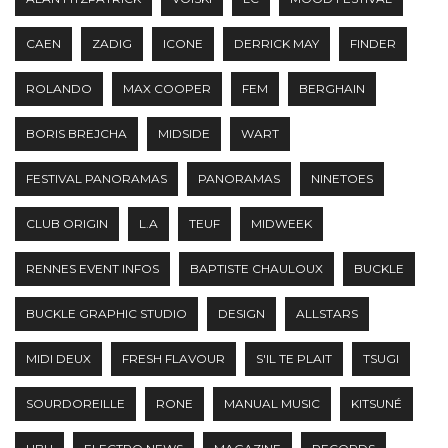
CAEN
ZADIG
ICONE
DERRICK MAY
FINDER
ROLANDO
MAX COOPER
FEM
BERGHAIN
BORIS BREJCHA
MIDSIDE
WART
FESTIVAL PANORAMAS
PANORAMAS
NINETOES
CLUB ORIGIN
L.A
TEUF
MIDWEEK
RENNES EVENT INFOS
BAPTISTE CHAULOUX
BUCKLE
BUCKLE GRAPHIC STUDIO
DESIGN
ALLSTARS
MIDI DEUX
FRESH FLAVOUR
S'IL TE PLAIT
TSUGI
SOURDOREILLE
RONE
MANUAL MUSIC
KITSUNÉ