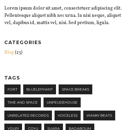
Lorem ipsum dolor sit amet, consectetuer adipiscing elit.
Pellentesque aliquet nibh nec urna. In nisi neque, aliquet
vel, dapibus id, mattis vel, nisi. Sed pretium, ligula.
CATEGORIES
Blog
(23)
TAGS
FORT
BLUELEPHANT
SPACE BREAKS
TIME AND SPACE
UNPEUDEHOUSE
UNRELATED RECORDS
VOICELESS
WANKY BEATS
YOUPI
COYU
SUARA
BADABOUM