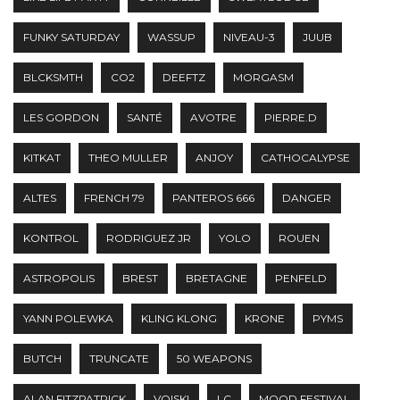
FUNKY SATURDAY
WASSUP
NIVEAU-3
JUUB
BLCKSMTH
CO2
DEEFTZ
MORGASM
LES GORDON
SANTÉ
AVOTRE
PIERRE.D
KITKAT
THEO MULLER
ANJOY
CATHOCALYPSE
ALTES
FRENCH 79
PANTEROS 666
DANGER
KONTROL
RODRIGUEZ JR
YOLO
ROUEN
ASTROPOLIS
BREST
BRETAGNE
PENFELD
YANN POLEWKA
KLING KLONG
KRONE
PYMS
BUTCH
TRUNCATE
50 WEAPONS
ALAN FITZPATRICK
VOISKI
LC
MOOD FESTIVAL