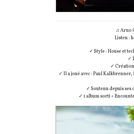
♫ Arno 
Listen :
✓ Style : House et te
✓ 
✓ Créatio
✓ Il a joué avec : Paul Kalkbrenner
✓ Soutenu depuis ses 
✓ 1 album sorti « Encounte