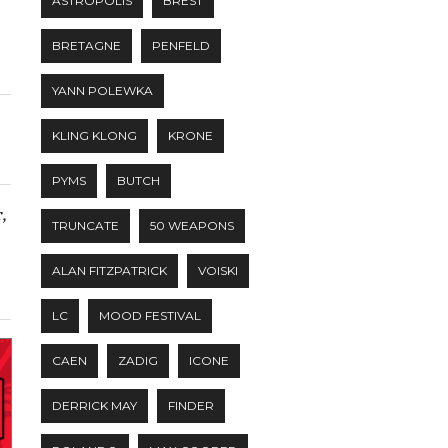
ASTROPOLIS
BREST
BRETAGNE
PENFELD
YANN POLEWKA
KLING KLONG
KRONE
PYMS
BUTCH
,
TRUNCATE
50 WEAPONS
ALAN FITZPATRICK
VOISKI
LC
MOOD FESTIVAL
CAEN
ZADIG
ICONE
DERRICK MAY
FINDER