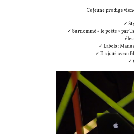
Ce jeune prodige viend
✓ Sty
✓ Surnommé « le poète » par Ts
élec
✓ Labels : Manua
✓ Il a joué avec 
✓ 