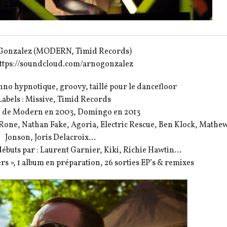
Gonzalez (MODERN, Timid Records)
 https://soundcloud.com/arnogonzalez
chno hypnotique, groovy, taillé pour le dancefloor
Labels : Missive, Timid Records
n de Modern en 2003, Domingo en 2013
, Rone, Nathan Fake, Agoria, Electric Rescue, Ben Klock, Mathe
Jonson, Joris Delacroix…
débuts par : Laurent Garnier, Kiki, Richie Hawtin…
rs », 1 album en préparation, 26 sorties EP’s & remixes