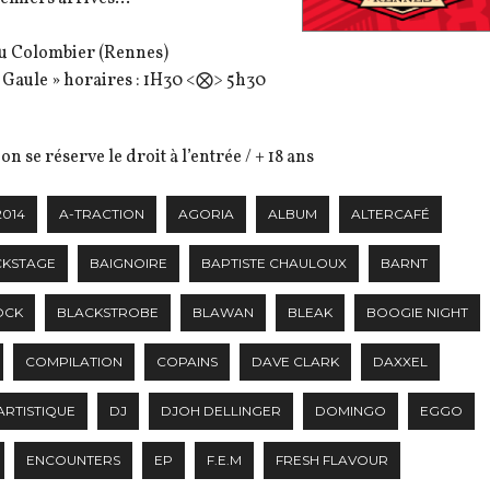
du Colombier (Rennes)
 Gaule » horaires : 1H30 <⨂> 5h30
on se réserve le droit à l’entrée / + 18 ans
2014
A-TRACTION
AGORIA
ALBUM
ALTERCAFÉ
CKSTAGE
BAIGNOIRE
BAPTISTE CHAULOUX
BARNT
OCK
BLACKSTROBE
BLAWAN
BLEAK
BOOGIE NIGHT
COMPILATION
COPAINS
DAVE CLARK
DAXXEL
ARTISTIQUE
DJ
DJOH DELLINGER
DOMINGO
EGGO
ENCOUNTERS
EP
F.E.M
FRESH FLAVOUR