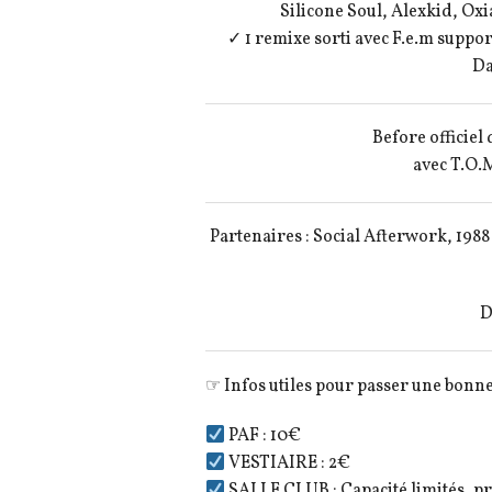
Silicone Soul, Alexkid, Ox
✓ 1 remixe sorti avec F.e.m suppo
Da
Before officie
avec T.O.
Partenaires : Social Afterwork, 198
D
☞ Infos utiles pour passer une bonne
PAF : 10€
VESTIAIRE : 2€
SALLE CLUB : Capacité limités, p