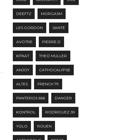
DEEFTZ
MORGASM
LES GORDON
SANTÉ
AVOTRE
PIERRE.D
KITKAT
THEO MULLER
ANJOY
CATHOCALYPSE
ALTES
FRENCH 79
PANTEROS 666
DANGER
KONTROL
RODRIGUEZ JR
YOLO
ROUEN