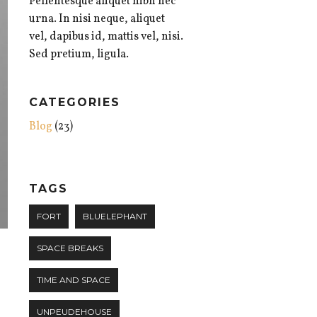
Pellentesque aliquet nibh nec
urna. In nisi neque, aliquet
vel, dapibus id, mattis vel, nisi.
Sed pretium, ligula.
CATEGORIES
Blog
(23)
TAGS
FORT
BLUELEPHANT
SPACE BREAKS
TIME AND SPACE
UNPEUDEHOUSE