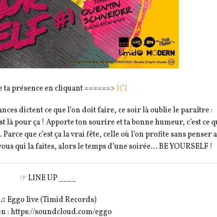
 ta présence en cliquant ======>
ICI
ces dictent ce que l’on doit faire, ce soir là oublie le paraître :
est là pour ça ! Apporte ton sourire et ta bonne humeur, c’est ce q
Parce que c’est ça la vrai fête, celle où l’on profite sans penser 
 vous qui la faites, alors le temps d’une soirée… BE YOURSELF !
☞ LINE UP ____
♫ Eggo live (Timid Records)
en : https://soundcloud.com/eggo