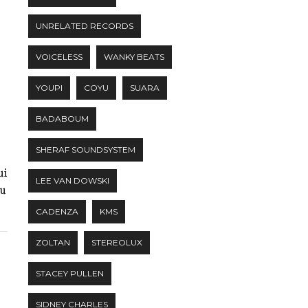
UNRELATED RECORDS
VOICELESS
WANKY BEATS
YOUPI
COYU
SUARA
BADABOUM
SHERAF SOUNDSYSTEM
ui
LEE VAN DOWSKI
au
CADENZA
KMS
ZOLTAN
STEREOLUX
STACEY PULLEN
SIDNEY CHARLES