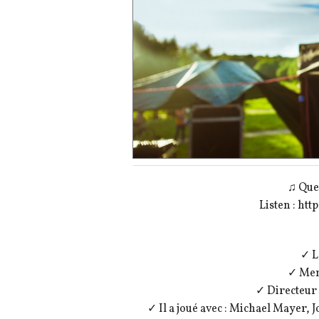
♫ Que
Listen : ht
✓ L
✓ Mem
✓ Directeur 
✓ Il a joué avec : Michael Mayer,