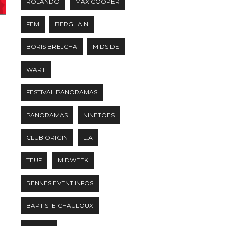
ROLANDO
MAX COOPER
FEM
BERGHAIN
BORIS BREJCHA
MIDSIDE
WART
FESTIVAL PANORAMAS
PANORAMAS
NINETOES
CLUB ORIGIN
L.A
TEUF
MIDWEEK
RENNES EVENT INFOS
BAPTISTE CHAULOUX