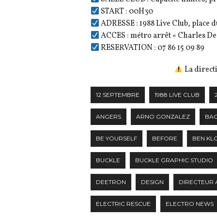
START : 00H30
ADRESSE : 1988 Live Club, place 
ACCES : métro arrêt « Charles De
RESERVATION : 07 86 15 09 89
La directi
12 SEPTEMBRE
1988 LIVE CLUB
ANGERS
ARNO GONZALEZ
BA
BE YOURSELF
BEFORE
BEN KL
BUCKLE
BUCKLE GRAPHIC STUDIO
DEETRON
DESIGN
DIRECTEUR 
ELECTRIC RESCUE
ELECTRO NEWS