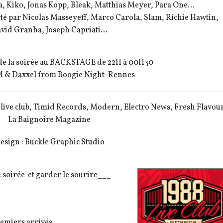
ia, Kiko, Jonas Kopp, Bleak, Matthias Meyer, Para One…
rté par Nicolas Masseyeff, Marco Carola, Slam, Richie Hawtin,
vid Granha, Joseph Capriati…
l de la soirée au BACKSTAGE de 22H à 00H30
M & Daxxel from Boogie Night-Rennes
8 live club, Timid Records, Modern, Electro News, Fresh Flavour
La Baignoire Magazine
esign : Buckle Graphic Studio
 soirée et garder le sourire___
remiers arrivés…