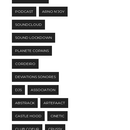
PODCAST
ARNO N'JOY
SOUNDCLOUD
SOUND LOCKDOWN
PLANETE COPAINS
CORDEIRO
DEVIATIONS SONORES
DJS
ASSOCIATION
ABSTRACK
ARTEFAACT
CASTLE HOOD
CINETIC
CLUB COEUR
CPUSSY