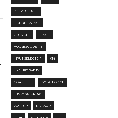
DEEPLOMATIE
FICTION PALACE
OUTSIGHT
FRAGIL
HOUSE2COUETTE
INPUT SELECTOR
K14
w
LIKE LIFE PARTY
CORNEILLE
SWEATLODGE
FUNKY SATURDAY
WASSUP
NIVEAU-3
JUUB
BLCKSMTH
CO2