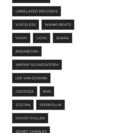
UNRELATED RECORDS
VOICELESS
WANKY BEATS
YOUPI
COYU
SUARA
BADABOUM
SHERAF SOUNDSYSTEM
LEE VAN DOWSKI
CADENZA
KMS
ZOLTAN
STEREOLUX
STACEY PULLEN
SIDNEY CHARLES