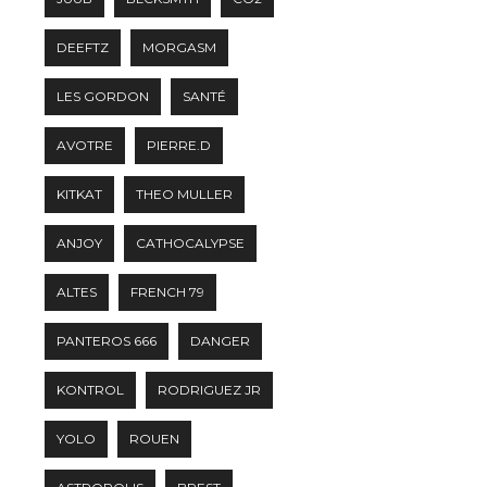
DEEFTZ
MORGASM
LES GORDON
SANTÉ
AVOTRE
PIERRE.D
KITKAT
THEO MULLER
ANJOY
CATHOCALYPSE
ALTES
FRENCH 79
PANTEROS 666
DANGER
KONTROL
RODRIGUEZ JR
YOLO
ROUEN