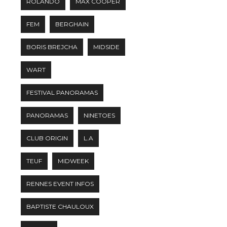
ROLANDO
MAX COOPER
FEM
BERGHAIN
BORIS BREJCHA
MIDSIDE
WART
FESTIVAL PANORAMAS
PANORAMAS
NINETOES
CLUB ORIGIN
L.A
TEUF
MIDWEEK
RENNES EVENT INFOS
BAPTISTE CHAULOUX