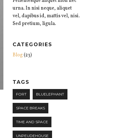
Pellentesque aliquet nibh nec
urna. In nisi neque, aliquet
vel, dapibus id, mattis vel, nisi.
Sed pretium, ligula.
CATEGORIES
Blog
(23)
TAGS
FORT
BLUELEPHANT
SPACE BREAKS
TIME AND SPACE
UNPEUDEHOUSE