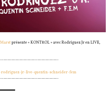
Marst
présente « KONTROL » avec Rodriguez Jr en LIVE,
–
————————–
—————-
-rodriguez-jr-live-q
uentin-schneider-fem
–
————————–
—————-
▬▬▬▬▬