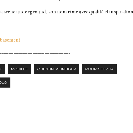
 la scène underground, son nom rime avec qualité et inspiration
rbasement
–
————————–
—————-
T
MOBILEE
QUENTIN SCHNEIDER
RODRIGUEZ JR
OLO