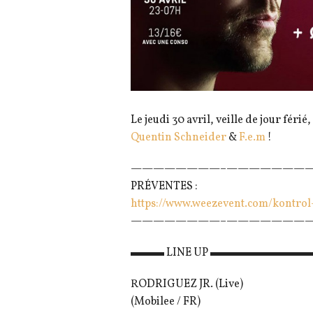
Le jeudi 30 avril, veille de jour férié,
Quentin Schneider
&
F.e.m
!
————————–
————————
PRÉVENTES :
https://www.weezevent.com/
kontrol
————————–
————————
▬▬▬ LINE UP ▬▬▬▬▬▬▬▬
RODRIGUEZ JR. (Live)
(Mobilee / FR)