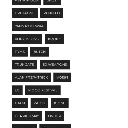
ASTROPOLIS
BREST
BRETAGNE
PENFELD
YANN POLEWKA
KLING KLONG
KRONE
PYMS
BUTCH
TRUNCATE
50 WEAPONS
ALAN FITZPATRICK
VOISKI
LC
MOOD FESTIVAL
CAEN
ZADIG
ICONE
DERRICK MAY
FINDER