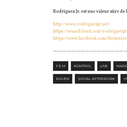
Rodriguez Jr. est une valeur sûre de
http://
www.rodriguezjr.net/
https://soundcloud.com/
rodriguezjr
https://www.facebook.com/
thejunio
————————–
————————
F.E.M
KONTROL
LIVE
MARS
ROUEN
SOCIAL AFTERWORK
Y