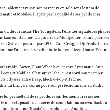
arquablement réussi son parcours en solo sous le nom de
ematic et Mobilee, il épate par la qualité de ses prods et sa
sein du duo français The Youngsters, l’une des signatures phares
par Laurent Garnier. Originaire de Montpellier, connu pour ses
Eric Satie en passant par LFO et Carl Craig, le Dj/Producteur a
. comme l’un des plus excitants de la scène Deep-House-Techno
 Mothership, Boxer, Giant Wheels ou encore Systematic, Anja
s Leena et Mobilee. C’est sur ce label qu’est sorti son premier
table odyssée entre Deep, Électro-Pop et Techno.
ilité du français, connu pour son perfectionnisme en studio.
ie lui permettent de se produire sur les meilleures scènes
 le nouvel épisode de la série de compilations mixées ‘Back To
ts, dont le sublime ‘Roads’ co-produit avec And.Id…