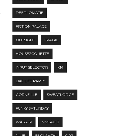
.
DEEPLOMATIE
FICTION PALACE
OUTSIGHT
FRAGIL
HOUSE2COUETTE
INPUT SELECTOR
K14
LIKE LIFE PARTY
CORNEILLE
SWEATLODGE
FUNKY SATURDAY
WASSUP
NIVEAU-3
JUUB
BLCKSMTH
CO2