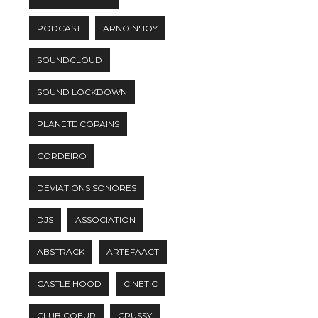
PODCAST
ARNO N'JOY
SOUNDCLOUD
SOUND LOCKDOWN
PLANETE COPAINS
CORDEIRO
DEVIATIONS SONORES
DJS
ASSOCIATION
ABSTRACK
ARTEFAACT
CASTLE HOOD
CINETIC
CLUB COEUR
CPUSSY