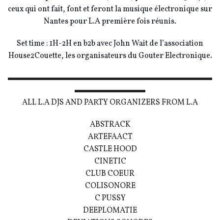
ceux qui ont fait, font et feront la musique électronique sur
Nantes pour L.A première fois réunis.
Set time : 1H-2H en b2b avec John Wait de l’association
House2Couette, les organisateurs du Gouter Electronique.
▬▬▬▬▬▬▬▬▬▬▬▬▬▬▬▬▬▬▬▬▬▬▬▬▬▬
▬▬▬▬▬▬▬▬▬
ALL L.A DJS AND PARTY ORGANIZERS FROM L.A
ABSTRACK
ARTEFAACT
CASTLE HOOD
CINETIC
CLUB COEUR
COLISONORE
C PUSSY
DEEPLOMATIE