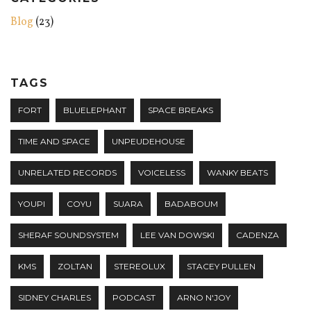
Blog
(23)
TAGS
FORT
BLUELEPHANT
SPACE BREAKS
TIME AND SPACE
UNPEUDEHOUSE
UNRELATED RECORDS
VOICELESS
WANKY BEATS
YOUPI
COYU
SUARA
BADABOUM
SHERAF SOUNDSYSTEM
LEE VAN DOWSKI
CADENZA
KMS
ZOLTAN
STEREOLUX
STACEY PULLEN
SIDNEY CHARLES
PODCAST
ARNO N'JOY