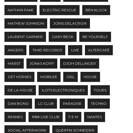
NATHAN FAKE
ELECTRIC RESCUE
BEN KLOCK
MATHEW JOHNSON
JORIS DELACROIX
LAURENT GARNIER
GARY BECK
BE YOURSELF
ANGERS
TIMID RECORDS
LIVE
ALTERCAFÉ
MARST
JONAS KOPP
DJOH DELLINGER
GET HORSES
MOBILEE
ORL
HOUSE
DE LA HOUSE
ILOTS ELECTRONIQUES
TOURS
DAN BONO
LC CLUB
PARADISE
TECHNO
RENNES
1988 LIVE CLUB
F.E.M
NANTES
SOCIAL AFTERWORK
QUENTIN SCHNEIDER