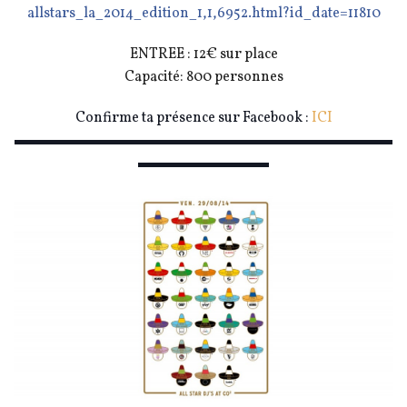
allstars_la_2014_edition_1,
1,6952.html?id_date=11810
ENTREE : 12€ sur place
Capacité: 800 personnes
Confirme ta présence sur Facebook :
ICI
▬▬▬▬▬▬▬▬▬▬▬▬▬▬▬▬▬▬▬▬▬▬▬▬▬▬
▬▬▬▬▬▬▬▬▬