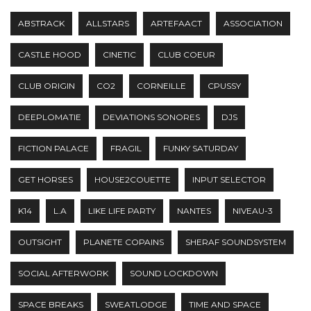
ABSTRACK
ALLSTARS
ARTEFAACT
ASSOCIATION
CASTLE HOOD
CINETIC
CLUB COEUR
CLUB ORIGIN
CO2
CORNEILLE
CPUSSY
DEEPLOMATIE
DEVIATIONS SONORES
DJS
FICTION PALACE
FRAGIL
FUNKY SATURDAY
GET HORSES
HOUSE2COUETTE
INPUT SELECTOR
K14
L.A
LIKE LIFE PARTY
NANTES
NIVEAU-3
OUTSIGHT
PLANETE COPAINS
SHERAF SOUNDSYSTEM
SOCIAL AFTERWORK
SOUND LOCKDOWN
SPACE BREAKS
SWEATLODGE
TIME AND SPACE