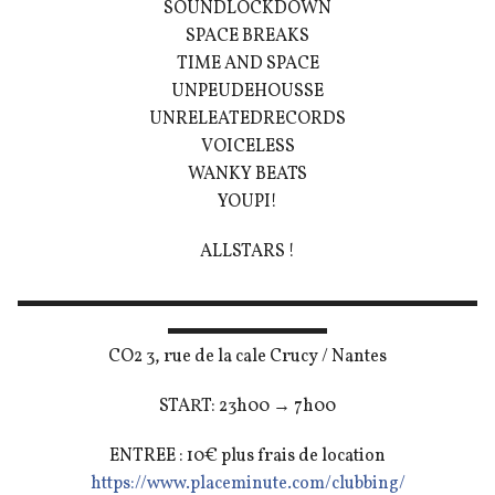
SOUNDLOCKDOWN
SPACE BREAKS
TIME AND SPACE
UNPEUDEHOUSSE
UNRELEATEDRECORDS
VOICELESS
WANKY BEATS
YOUPI!
ALLSTARS !
▬▬▬▬▬▬▬▬▬▬▬▬▬▬▬▬▬▬▬▬▬▬▬▬▬▬
▬▬▬▬▬▬▬▬▬
CO2 3, rue de la cale Crucy / Nantes
START: 23h00 → 7h00
ENTREE : 10€ plus frais de location
https://
www.placeminute.com/
clubbing/