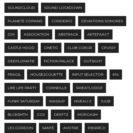
SOUNDCLOUD
SOUND LOCKDOWN
PLANETE COPAINS
CORDEIRO
DEVIATIONS SONORES
DJS
ASSOCIATION
ABSTRACK
ARTEFAACT
CASTLE HOOD
CINETIC
CLUB COEUR
CPUSSY
DEEPLOMATIE
FICTION PALACE
OUTSIGHT
FRAGIL
HOUSE2COUETTE
INPUT SELECTOR
K14
LIKE LIFE PARTY
CORNEILLE
SWEATLODGE
FUNKY SATURDAY
WASSUP
NIVEAU-3
JUUB
BLCKSMTH
CO2
DEEFTZ
MORGASM
LES GORDON
SANTÉ
AVOTRE
PIERRE.D