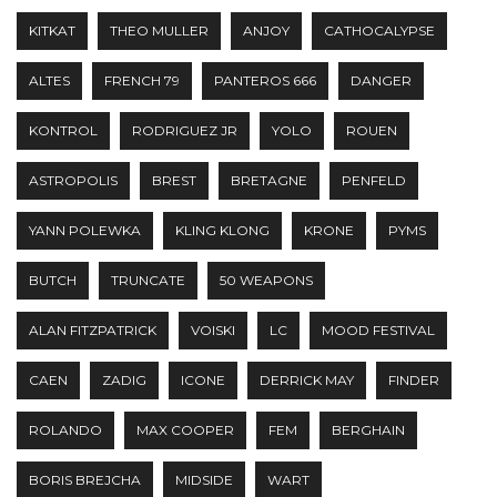
KITKAT
THEO MULLER
ANJOY
CATHOCALYPSE
ALTES
FRENCH 79
PANTEROS 666
DANGER
KONTROL
RODRIGUEZ JR
YOLO
ROUEN
ASTROPOLIS
BREST
BRETAGNE
PENFELD
YANN POLEWKA
KLING KLONG
KRONE
PYMS
BUTCH
TRUNCATE
50 WEAPONS
ALAN FITZPATRICK
VOISKI
LC
MOOD FESTIVAL
CAEN
ZADIG
ICONE
DERRICK MAY
FINDER
ROLANDO
MAX COOPER
FEM
BERGHAIN
BORIS BREJCHA
MIDSIDE
WART