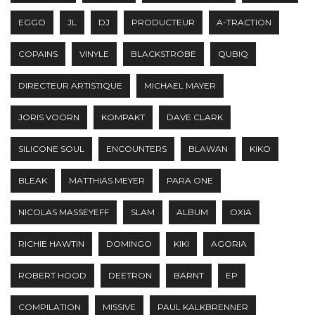
EGGO
JL
DJ
PRODUCTEUR
A-TRACTION
COPAINS
VINYLE
BLACKSTROBE
QUBIQ
DIRECTEUR ARTISTIQUE
MICHAEL MAYER
JORIS VOORN
KOMPAKT
DAVE CLARK
SILICONE SOUL
ENCOUNTERS
BLAWAN
KIKO
BLEAK
MATTHIAS MEYER
PARA ONE
NICOLAS MASSEYEFF
SLAM
ALBUM
OXIA
RICHIE HAWTIN
DOMINGO
KIKI
AGORIA
ROBERT HOOD
DEETRON
BARNT
EP
COMPILATION
MISSIVE
PAUL KALKBRENNER