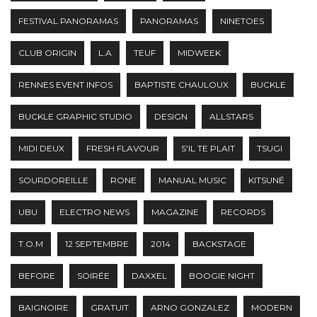
FESTIVAL PANORAMAS
PANORAMAS
NINETOES
CLUB ORIGIN
L.A
TEUF
MIDWEEK
RENNES EVENT INFOS
BAPTISTE CHAULOUX
BUCKLE
BUCKLE GRAPHIC STUDIO
DESIGN
ALLSTARS
MIDI DEUX
FRESH FLAVOUR
S'IL TE PLAIT
TSUGI
SOURDOREILLE
RONE
MANUAL MUSIC
KITSUNÉ
UBU
ELECTRO NEWS
MAGAZINE
RECORDS
T.O.M
12 SEPTEMBRE
2014
BACKSTAGE
BEFORE
SOIRÉE
DAXXEL
BOOGIE NIGHT
BAIGNOIRE
GRATUIT
ARNO GONZALEZ
MODERN