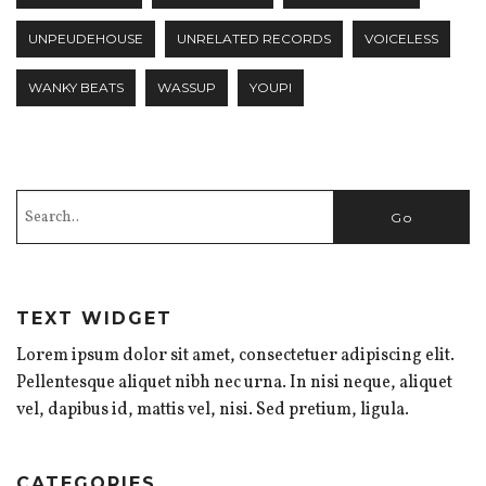
UNPEUDEHOUSE
UNRELATED RECORDS
VOICELESS
WANKY BEATS
WASSUP
YOUPI
TEXT WIDGET
Lorem ipsum dolor sit amet, consectetuer adipiscing elit.
Pellentesque aliquet nibh nec urna. In nisi neque, aliquet
vel, dapibus id, mattis vel, nisi. Sed pretium, ligula.
CATEGORIES