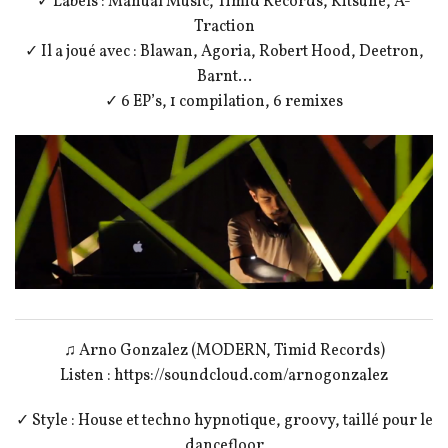
✓ Labels : Manual Music, Timid Records, Kitsuné, A-
Traction
✓ Il a joué avec : Blawan, Agoria, Robert Hood, Deetron,
Barnt…
✓ 6 EP’s, 1 compilation, 6 remixes
♫ Arno Gonzalez (MODERN, Timid Records)
Listen : https://soundcloud.com/arnogonzalez
✓ Style : House et techno hypnotique, groovy, taillé pour le
dancefloor