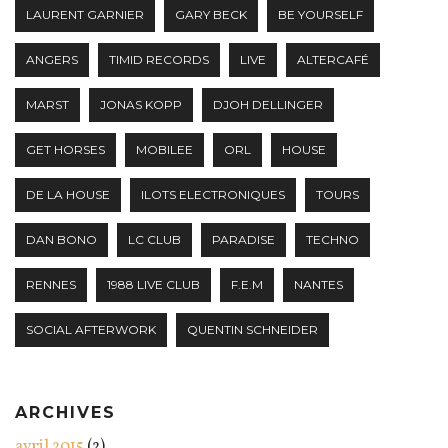
LAURENT GARNIER
GARY BECK
BE YOURSELF
ANGERS
TIMID RECORDS
LIVE
ALTERCAFÉ
MARST
JONAS KOPP
DJOH DELLINGER
GET HORSES
MOBILEE
ORL
HOUSE
DE LA HOUSE
ILOTS ELECTRONIQUES
TOURS
DAN BONO
LC CLUB
PARADISE
TECHNO
RENNES
1988 LIVE CLUB
F.E.M
NANTES
SOCIAL AFTERWORK
QUENTIN SCHNEIDER
ARCHIVES
avril 2015
(2)