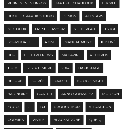
RENNES EVENT INFOS
BAPTISTE CHAULOUX
BUCKLE
BUCKLE GRAPHIC STUDIO
DESIGN
ALLSTARS
MIDI DEUX
FRESH FLAVOUR
S'IL TE PLAIT
TSUGI
SOURDOREILLE
RONE
MANUAL MUSIC
KITSUNÉ
UBU
ELECTRO NEWS
MAGAZINE
RECORDS
T.O.M
12 SEPTEMBRE
2014
BACKSTAGE
BEFORE
SOIRÉE
DAXXEL
BOOGIE NIGHT
BAIGNOIRE
GRATUIT
ARNO GONZALEZ
MODERN
EGGO
JL
DJ
PRODUCTEUR
A-TRACTION
COPAINS
VINYLE
BLACKSTROBE
QUBIQ