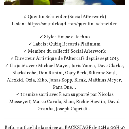
♫ Quentin Schneider (Social Afterwork)
Listen : https://soundcloud.com/quentin_schneider
✓ Style : House et techno
✓ Labels : Qubiq Records Platinium
✓ Membre du collectif Social Afterwork
✓ Directeur Artistique de l’Altercafé depuis sept 2013
✓ Il a joué avec : Michael Mayer, Joris Voorn, Dave Clarke,
Blackstrobe, Don Rimini, Gary Beck, Silicone Soul,
Alexkid, Oxia, Kiko, Jonas Kopp, Bleak, Matthias Meyer,
Para One…
✓ 1 remixe sorti avec F.e.m supporté par Nicolas
Masseyeff, Marco Carola, Slam, Richie Hawtin, David
Granha, Joseph Capriati…
Before officiel de la soirée au BACKSTAGE de 22H à 00H30