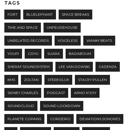
TAGS
FORT
BLUELEPHANT
SPACE BREAKS
TIME AND SPACE
UNPEUDEHOUSE
UNRELATED RECORDS
VOICELESS
WANKY BEATS
YOUPI
COYU
SUARA
BADABOUM
SHERAF SOUNDSYSTEM
LEE VAN DOWSKI
CADENZA
KMS
ZOLTAN
STEREOLUX
STACEY PULLEN
SIDNEY CHARLES
PODCAST
ARNO N'JOY
SOUNDCLOUD
SOUND LOCKDOWN
PLANETE COPAINS
CORDEIRO
DEVIATIONS SONORES