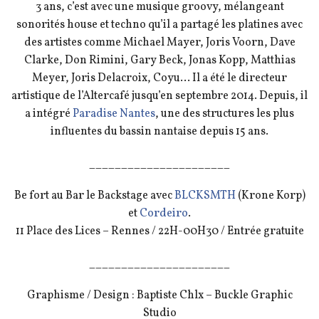
3 ans, c’est avec une musique groovy, mélangeant
sonorités house et techno qu’il a partagé les platines avec
des artistes comme Michael Mayer, Joris Voorn, Dave
Clarke, Don Rimini, Gary Beck, Jonas Kopp, Matthias
Meyer, Joris Delacroix, Coyu… Il a été le directeur
artistique de l’Altercafé jusqu’en septembre 2014. Depuis, il
a intégré
Paradise Nantes
, une des structures les plus
influentes du bassin nantaise depuis 15 ans.
______________________
Be fort au Bar le Backstage avec
BLCKSMTH
(Krone Korp)
et
Cordeiro
.
11 Place des Lices – Rennes / 22H-00H30 / Entrée gratuite
______________________
Graphisme / Design : Baptiste Chlx – Buckle Graphic
Studio