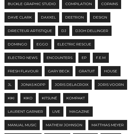
BUCKLE GRAPHIC STUDIO
COMPILATION
COPAINS
DAVE CLARK
DAXXEL
DEETRON
DESIGN
DIRECTEUR ARTISTIQUE
DJ
DJOH DELLINGER
DOMINGO
EGGO
ELECTRIC RESCUE
ELECTRO NEWS
ENCOUNTERS
EP
F.E.M
FRESH FLAVOUR
GARY BECK
GRATUIT
HOUSE
JL
JONAS KOPP
JORIS DELACROIX
JORIS VOORN
KIKI
KIKO
KITSUNÉ
KOMPAKT
LAURENT GARNIER
LIVE
MAGAZINE
MANUAL MUSIC
MATHEW JOHNSON
MATTHIAS MEYER