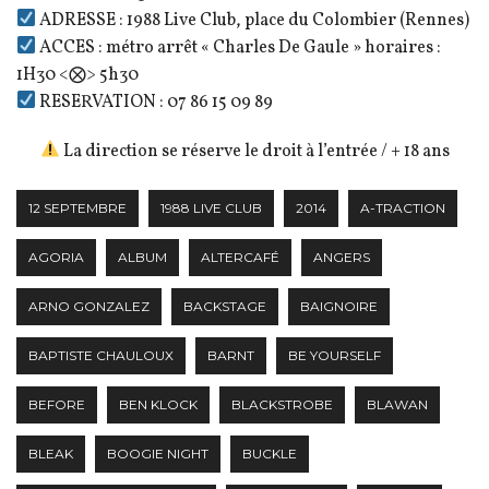
ADRESSE : 1988 Live Club, place du Colombier (Rennes)
ACCES : métro arrêt « Charles De Gaule » horaires :
1H30 <⨂> 5h30
RESERVATION : 07 86 15 09 89
La direction se réserve le droit à l’entrée / + 18 ans
12 SEPTEMBRE
1988 LIVE CLUB
2014
A-TRACTION
AGORIA
ALBUM
ALTERCAFÉ
ANGERS
ARNO GONZALEZ
BACKSTAGE
BAIGNOIRE
BAPTISTE CHAULOUX
BARNT
BE YOURSELF
BEFORE
BEN KLOCK
BLACKSTROBE
BLAWAN
BLEAK
BOOGIE NIGHT
BUCKLE