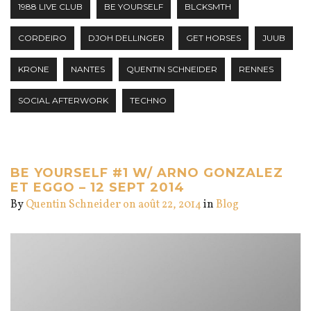
1988 LIVE CLUB
BE YOURSELF
BLCKSMTH
CORDEIRO
DJOH DELLINGER
GET HORSES
JUUB
KRONE
NANTES
QUENTIN SCHNEIDER
RENNES
SOCIAL AFTERWORK
TECHNO
BE YOURSELF #1 W/ ARNO GONZALEZ
ET EGGO – 12 SEPT 2014
By
Quentin Schneider
on août 22, 2014
in
Blog