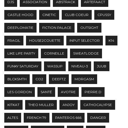
DJS
ASSOCIATION
ABSTRACK
ARTEFAACT
CASTLE HOOD
CINETIC
CLUB COEUR
CPUSSY
DEEPLOMATIE
FICTION PALACE
OUTSIGHT
FRAGIL
HOUSE2COUETTE
INPUT SELECTOR
K14
LIKE LIFE PARTY
CORNEILLE
SWEATLODGE
FUNKY SATURDAY
WASSUP
NIVEAU-3
JUUB
BLCKSMTH
CO2
DEEFTZ
MORGASM
LES GORDON
SANTÉ
AVOTRE
PIERRE.D
KITKAT
THEO MULLER
ANJOY
CATHOCALYPSE
ALTES
FRENCH 79
PANTEROS 666
DANGER