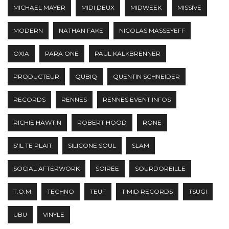
MICHAEL MAYER
MIDI DEUX
MIDWEEK
MISSIVE
MODERN
NATHAN FAKE
NICOLAS MASSEYEFF
OXIA
PARA ONE
PAUL KALKBRENNER
PRODUCTEUR
QUBIQ
QUENTIN SCHNEIDER
RECORDS
RENNES
RENNES EVENT INFOS
RICHIE HAWTIN
ROBERT HOOD
RONE
S'IL TE PLAIT
SILICONE SOUL
SLAM
SOCIAL AFTERWORK
SOIRÉE
SOURDOREILLE
T.O.M
TECHNO
TEUF
TIMID RECORDS
TSUGI
UBU
VINYLE