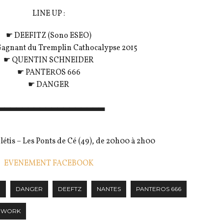
LINE UP :
☛ DEEFITZ (Sono ESEO)
agnant du Tremplin Cathocalypse 2015
☛ QUENTIN SCHNEIDER
☛ PANTEROS 666
☛ DANGER
▃▃▃▃▃▃▃▃▃▃▃▃▃▃▃▃▃▃
létis – Les Ponts de Cé (49), de 20h00 à 2h00
EVENEMENT FACEBOOK
E
DANGER
DEEFTZ
NANTES
PANTEROS 666
ERWORK