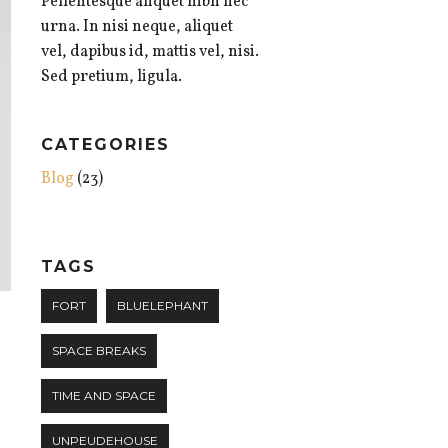
Pellentesque aliquet nibh nec
urna. In nisi neque, aliquet
vel, dapibus id, mattis vel, nisi.
Sed pretium, ligula.
CATEGORIES
Blog
(23)
TAGS
FORT
BLUELEPHANT
SPACE BREAKS
TIME AND SPACE
UNPEUDEHOUSE