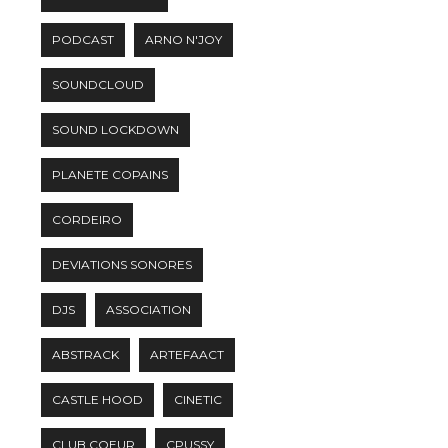
PODCAST
ARNO N'JOY
SOUNDCLOUD
SOUND LOCKDOWN
PLANETE COPAINS
CORDEIRO
DEVIATIONS SONORES
DJS
ASSOCIATION
ABSTRACK
ARTEFAACT
CASTLE HOOD
CINETIC
CLUB COEUR
CPUSSY