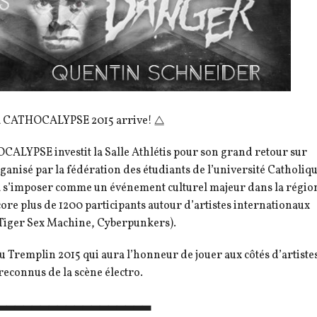
 CATHOCALYPSE 2015 arrive! ⧋
CALYPSE investit la Salle Athlétis pour son grand retour sur
ganisé par la fédération des étudiants de l’université Catholiq
i à s’imposer comme un événement culturel majeur dans la régio
re plus de 1200 participants autour d’artistes internationaux
 Tiger Sex Machine, Cyberpunkers).
u Tremplin 2015 qui aura l’honneur de jouer aux côtés d’artiste
reconnus de la scène électro.
▃▃▃▃▃▃▃▃▃▃▃▃▃▃▃▃▃▃