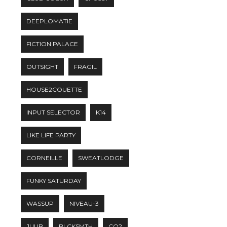
DEEPLOMATIE
FICTION PALACE
OUTSIGHT
FRAGIL
HOUSE2COUETTE
INPUT SELECTOR
K14
LIKE LIFE PARTY
CORNEILLE
SWEATLODGE
FUNKY SATURDAY
WASSUP
NIVEAU-3
JUUB
BLCKSMTH
CO2