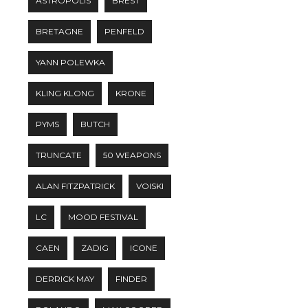
ASTROPOLIS
BREST
BRETAGNE
PENFELD
YANN POLEWKA
KLING KLONG
KRONE
PYMS
BUTCH
TRUNCATE
50 WEAPONS
ALAN FITZPATRICK
VOISKI
LC
MOOD FESTIVAL
CAEN
ZADIG
ICONE
DERRICK MAY
FINDER