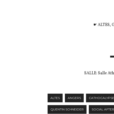
☛ ALTES, G
▃
SALLE: Salle Ath
ALTES
ANGERS
CATHOCALYPS
QUENTIN SCHNEIDER
SOCIAL AFT