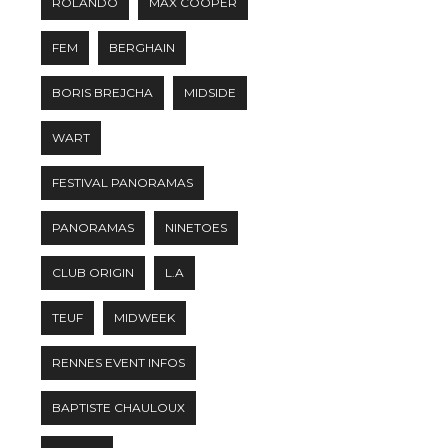
ROLANDO
MAX COOPER
FEM
BERGHAIN
BORIS BREJCHA
MIDSIDE
WART
FESTIVAL PANORAMAS
PANORAMAS
NINETOES
CLUB ORIGIN
L.A
TEUF
MIDWEEK
RENNES EVENT INFOS
BAPTISTE CHAULOUX