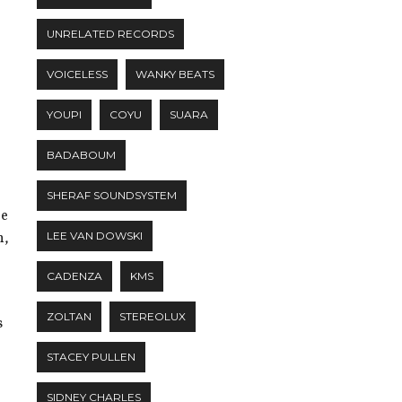
UNRELATED RECORDS
VOICELESS
WANKY BEATS
YOUPI
COYU
SUARA
BADABOUM
SHERAF SOUNDSYSTEM
ue
n,
LEE VAN DOWSKI
CADENZA
KMS
ZOLTAN
STEREOLUX
s
STACEY PULLEN
SIDNEY CHARLES