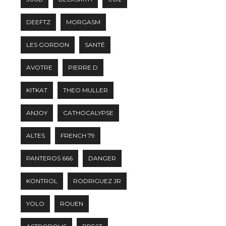
DEEFTZ
MORGASM
LES GORDON
SANTÉ
AVOTRE
PIERRE.D
KITKAT
THEO MULLER
ANJOY
CATHOCALYPSE
ALTES
FRENCH 79
PANTEROS 666
DANGER
KONTROL
RODRIGUEZ JR
YOLO
ROUEN