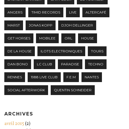
ANGERS
TIMID RECORDS
LIVE
ALTERCAFÉ
MARST
JONAS KOPP
DJOH DELLINGER
GET HORSES
MOBILEE
ORL
HOUSE
DE LA HOUSE
ILOTS ELECTRONIQUES
TOURS
DAN BONO
LC CLUB
PARADISE
TECHNO
RENNES
1988 LIVE CLUB
F.E.M
NANTES
SOCIAL AFTERWORK
QUENTIN SCHNEIDER
ARCHIVES
avril 2015
(2)