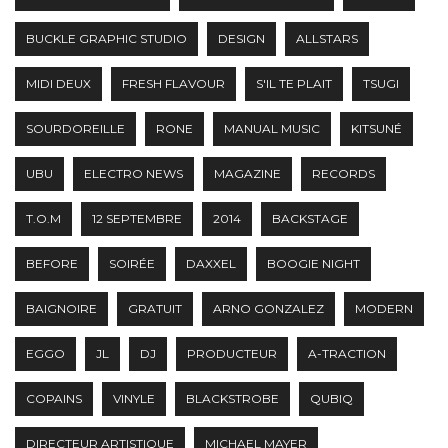
BUCKLE GRAPHIC STUDIO
DESIGN
ALLSTARS
MIDI DEUX
FRESH FLAVOUR
S'IL TE PLAIT
TSUGI
SOURDOREILLE
RONE
MANUAL MUSIC
KITSUNÉ
UBU
ELECTRO NEWS
MAGAZINE
RECORDS
T.O.M
12 SEPTEMBRE
2014
BACKSTAGE
BEFORE
SOIRÉE
DAXXEL
BOOGIE NIGHT
BAIGNOIRE
GRATUIT
ARNO GONZALEZ
MODERN
EGGO
JL
DJ
PRODUCTEUR
A-TRACTION
COPAINS
VINYLE
BLACKSTROBE
QUBIQ
DIRECTEUR ARTISTIQUE
MICHAEL MAYER