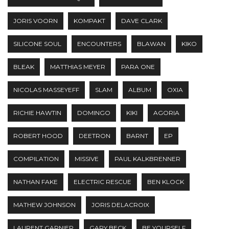
JORIS VOORN
KOMPAKT
DAVE CLARK
SILICONE SOUL
ENCOUNTERS
BLAWAN
KIKO
BLEAK
MATTHIAS MEYER
PARA ONE
NICOLAS MASSEYEFF
SLAM
ALBUM
OXIA
RICHIE HAWTIN
DOMINGO
KIKI
AGORIA
ROBERT HOOD
DEETRON
BARNT
EP
COMPILATION
MISSIVE
PAUL KALKBRENNER
NATHAN FAKE
ELECTRIC RESCUE
BEN KLOCK
MATHEW JOHNSON
JORIS DELACROIX
LAURENT GARNIER
GARY BECK
BE YOURSELF