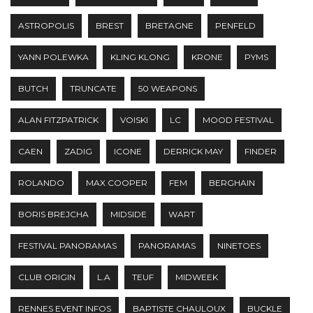
ASTROPOLIS
BREST
BRETAGNE
PENFELD
YANN POLEWKA
KLING KLONG
KRONE
PYMS
BUTCH
TRUNCATE
50 WEAPONS
ALAN FITZPATRICK
VOISKI
LC
MOOD FESTIVAL
CAEN
ZADIG
ICONE
DERRICK MAY
FINDER
ROLANDO
MAX COOPER
FEM
BERGHAIN
BORIS BREJCHA
MIDSIDE
WART
FESTIVAL PANORAMAS
PANORAMAS
NINETOES
CLUB ORIGIN
L.A
TEUF
MIDWEEK
RENNES EVENT INFOS
BAPTISTE CHAULOUX
BUCKLE