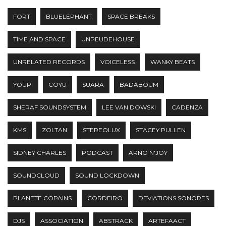
FORT
BLUELEPHANT
SPACE BREAKS
TIME AND SPACE
UNPEUDEHOUSE
UNRELATED RECORDS
VOICELESS
WANKY BEATS
YOUPI
COYU
SUARA
BADABOUM
SHERAF SOUNDSYSTEM
LEE VAN DOWSKI
CADENZA
KMS
ZOLTAN
STEREOLUX
STACEY PULLEN
SIDNEY CHARLES
PODCAST
ARNO N'JOY
SOUNDCLOUD
SOUND LOCKDOWN
PLANETE COPAINS
CORDEIRO
DEVIATIONS SONORES
DJS
ASSOCIATION
ABSTRACK
ARTEFAACT