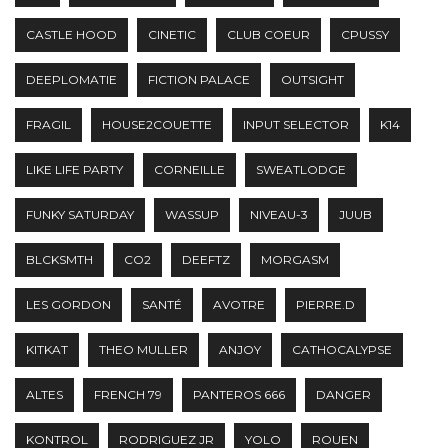
CASTLE HOOD
CINETIC
CLUB COEUR
CPUSSY
DEEPLOMATIE
FICTION PALACE
OUTSIGHT
FRAGIL
HOUSE2COUETTE
INPUT SELECTOR
K14
LIKE LIFE PARTY
CORNEILLE
SWEATLODGE
FUNKY SATURDAY
WASSUP
NIVEAU-3
JUUB
BLCKSMTH
CO2
DEEFTZ
MORGASM
LES GORDON
SANTÉ
AVOTRE
PIERRE.D
KITKAT
THEO MULLER
ANJOY
CATHOCALYPSE
ALTES
FRENCH 79
PANTEROS 666
DANGER
KONTROL
RODRIGUEZ JR
YOLO
ROUEN