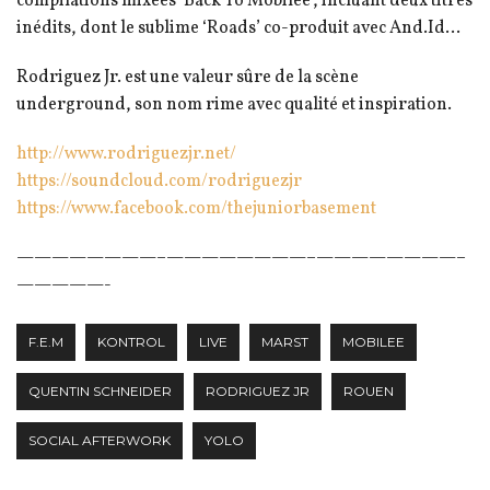
compilations mixées ‘Back To Mobilee’, incluant deux titres
inédits, dont le sublime ‘Roads’ co-produit avec And.Id…
Rodriguez Jr. est une valeur sûre de la scène
underground, son nom rime avec qualité et inspiration.
http://
www.rodriguezjr.net/
https://soundcloud.com/
rodriguezjr
https://www.facebook.com/
thejuniorbasement
————————–
————————–
————————–
—————-
F.E.M
KONTROL
LIVE
MARST
MOBILEE
QUENTIN SCHNEIDER
RODRIGUEZ JR
ROUEN
SOCIAL AFTERWORK
YOLO