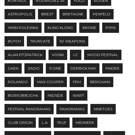
KONTROL
RODRIGUEZ JR
YOLO
ROUEN
ASTROPOLIS
BREST
BRETAGNE
PENFELD
YANN POLEWKA
KLING KLONG
KRONE
PYMS
BUTCH
TRUNCATE
50 WEAPONS
ALAN FITZPATRICK
VOISKI
LC
MOOD FESTIVAL
CAEN
ZADIG
ICONE
DERRICK MAY
FINDER
ROLANDO
MAX COOPER
FEM
BERGHAIN
BORIS BREJCHA
MIDSIDE
WART
FESTIVAL PANORAMAS
PANORAMAS
NINETOES
CLUB ORIGIN
L.A
TEUF
MIDWEEK