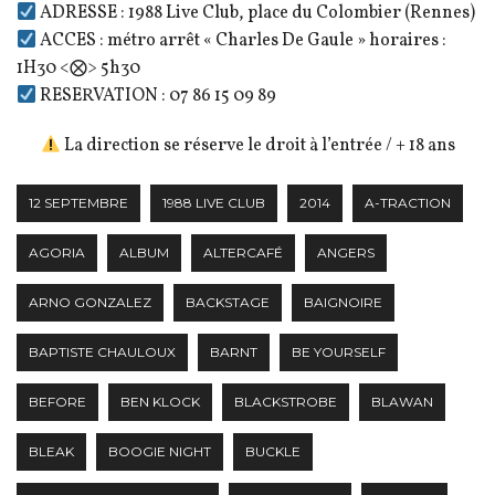
ADRESSE : 1988 Live Club, place du Colombier (Rennes)
ACCES : métro arrêt « Charles De Gaule » horaires :
1H30 <⨂> 5h30
RESERVATION : 07 86 15 09 89
La direction se réserve le droit à l’entrée / + 18 ans
12 SEPTEMBRE
1988 LIVE CLUB
2014
A-TRACTION
AGORIA
ALBUM
ALTERCAFÉ
ANGERS
ARNO GONZALEZ
BACKSTAGE
BAIGNOIRE
BAPTISTE CHAULOUX
BARNT
BE YOURSELF
BEFORE
BEN KLOCK
BLACKSTROBE
BLAWAN
BLEAK
BOOGIE NIGHT
BUCKLE