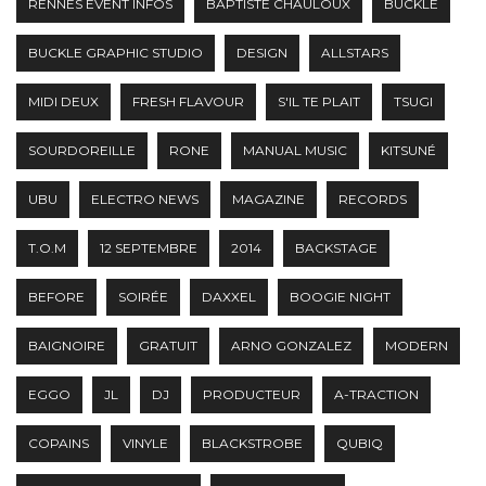
RENNES EVENT INFOS
BAPTISTE CHAULOUX
BUCKLE
BUCKLE GRAPHIC STUDIO
DESIGN
ALLSTARS
MIDI DEUX
FRESH FLAVOUR
S'IL TE PLAIT
TSUGI
SOURDOREILLE
RONE
MANUAL MUSIC
KITSUNÉ
UBU
ELECTRO NEWS
MAGAZINE
RECORDS
T.O.M
12 SEPTEMBRE
2014
BACKSTAGE
BEFORE
SOIRÉE
DAXXEL
BOOGIE NIGHT
BAIGNOIRE
GRATUIT
ARNO GONZALEZ
MODERN
EGGO
JL
DJ
PRODUCTEUR
A-TRACTION
COPAINS
VINYLE
BLACKSTROBE
QUBIQ