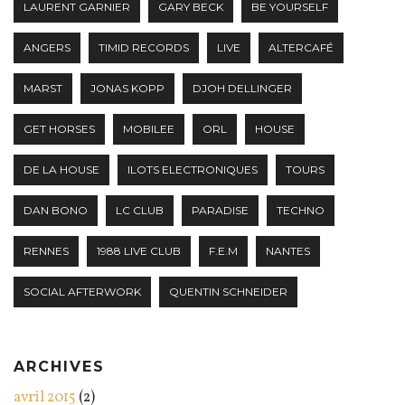
LAURENT GARNIER
GARY BECK
BE YOURSELF
ANGERS
TIMID RECORDS
LIVE
ALTERCAFÉ
MARST
JONAS KOPP
DJOH DELLINGER
GET HORSES
MOBILEE
ORL
HOUSE
DE LA HOUSE
ILOTS ELECTRONIQUES
TOURS
DAN BONO
LC CLUB
PARADISE
TECHNO
RENNES
1988 LIVE CLUB
F.E.M
NANTES
SOCIAL AFTERWORK
QUENTIN SCHNEIDER
ARCHIVES
avril 2015
(2)