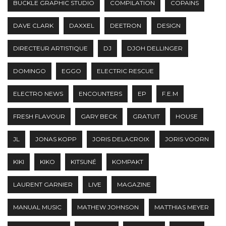
BUCKLE GRAPHIC STUDIO
COMPILATION
COPAINS
DAVE CLARK
DAXXEL
DEETRON
DESIGN
DIRECTEUR ARTISTIQUE
DJ
DJOH DELLINGER
DOMINGO
EGGO
ELECTRIC RESCUE
ELECTRO NEWS
ENCOUNTERS
EP
F.E.M
FRESH FLAVOUR
GARY BECK
GRATUIT
HOUSE
JL
JONAS KOPP
JORIS DELACROIX
JORIS VOORN
KIKI
KIKO
KITSUNÉ
KOMPAKT
LAURENT GARNIER
LIVE
MAGAZINE
MANUAL MUSIC
MATHEW JOHNSON
MATTHIAS MEYER