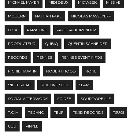
MICHAEL MAYER
MIDI DEUX
MIDWEEK
MISSIVE
MODERN
NATHAN FAKE
NICOLAS MASSEYEFF
OXIA
PARA ONE
PAUL KALKBRENNER
PRODUCTEUR
QUBIQ
QUENTIN SCHNEIDER
RECORDS
RENNES
RENNES EVENT INFOS
RICHIE HAWTIN
ROBERT HOOD
RONE
S'IL TE PLAIT
SILICONE SOUL
SLAM
SOCIAL AFTERWORK
SOIRÉE
SOURDOREILLE
T.O.M
TECHNO
TEUF
TIMID RECORDS
TSUGI
UBU
VINYLE