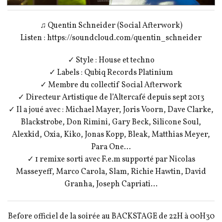
♫ Quentin Schneider (Social Afterwork)
Listen : https://soundcloud.com/quentin_schneider
✓ Style : House et techno
✓ Labels : Qubiq Records Platinium
✓ Membre du collectif Social Afterwork
✓ Directeur Artistique de l’Altercafé depuis sept 2013
✓ Il a joué avec : Michael Mayer, Joris Voorn, Dave Clarke,
Blackstrobe, Don Rimini, Gary Beck, Silicone Soul,
Alexkid, Oxia, Kiko, Jonas Kopp, Bleak, Matthias Meyer,
Para One…
✓ 1 remixe sorti avec F.e.m supporté par Nicolas
Masseyeff, Marco Carola, Slam, Richie Hawtin, David
Granha, Joseph Capriati…
Before officiel de la soirée au BACKSTAGE de 22H à 00H30