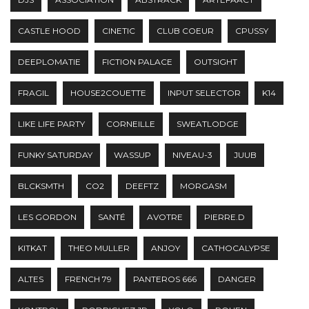
CASTLE HOOD
CINETIC
CLUB COEUR
CPUSSY
DEEPLOMATIE
FICTION PALACE
OUTSIGHT
FRAGIL
HOUSE2COUETTE
INPUT SELECTOR
K14
LIKE LIFE PARTY
CORNEILLE
SWEATLODGE
FUNKY SATURDAY
WASSUP
NIVEAU-3
JUUB
BLCKSMTH
CO2
DEEFTZ
MORGASM
LES GORDON
SANTÉ
AVOTRE
PIERRE.D
KITKAT
THEO MULLER
ANJOY
CATHOCALYPSE
ALTES
FRENCH 79
PANTEROS 666
DANGER