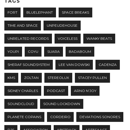
TAGS
FORT
BLUELEPHANT
SPACE BREAKS
TIME AND SPACE
UNPEUDEHOUSE
UNRELATED RECORDS
VOICELESS
WANKY BEATS
YOUPI
COYU
SUARA
BADABOUM
SHERAF SOUNDSYSTEM
LEE VAN DOWSKI
CADENZA
KMS
ZOLTAN
STEREOLUX
STACEY PULLEN
SIDNEY CHARLES
PODCAST
ARNO N'JOY
SOUNDCLOUD
SOUND LOCKDOWN
PLANETE COPAINS
CORDEIRO
DEVIATIONS SONORES
DJS
ASSOCIATION
ABSTRACK
ARTEFAACT