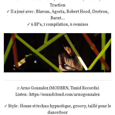
Traction
✓ Il a joué avec : Blawan, Agoria, Robert Hood, Deetron,
Barnt…
✓ 6 EP’s, 1 compilation, 6 remixes
♫ Arno Gonzalez (MODERN, Timid Records)
Listen : https://soundcloud.com/arnogonzalez
✓ Style : House et techno hypnotique, groovy, taillé pour le
dancefloor