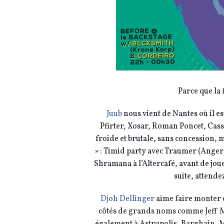
Parce que la 
Juub
nous vient de Nantes où il e
Pfirter, Xosar, Roman Poncet, Cas
froide et brutale, sans concession,
» : Timid party avec Traumer (Angers
Shramana à l’Altercafé, avant de jou
suite, attend
Djoh Dellinger
aime faire monter e
cô
tés de grands noms comme Jeff Mi
également à Astropolis, Barghain, 