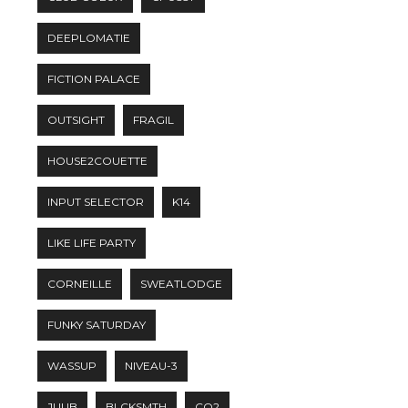
DEEPLOMATIE
FICTION PALACE
OUTSIGHT
FRAGIL
HOUSE2COUETTE
INPUT SELECTOR
K14
LIKE LIFE PARTY
CORNEILLE
SWEATLODGE
FUNKY SATURDAY
WASSUP
NIVEAU-3
JUUB
BLCKSMTH
CO2