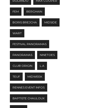
ROLANDO
MAX COOPER
FEM
BERGHAIN
BORIS BREJCHA
MIDSIDE
WART
FESTIVAL PANORAMAS
PANORAMAS
NINETOES
CLUB ORIGIN
L.A
TEUF
MIDWEEK
RENNES EVENT INFOS
BAPTISTE CHAULOUX