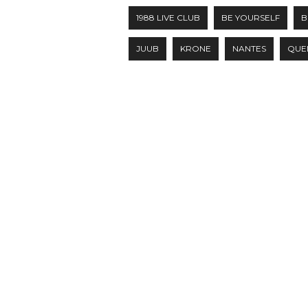
1988 LIVE CLUB
BE YOURSELF
B
JUUB
KRONE
NANTES
QUE