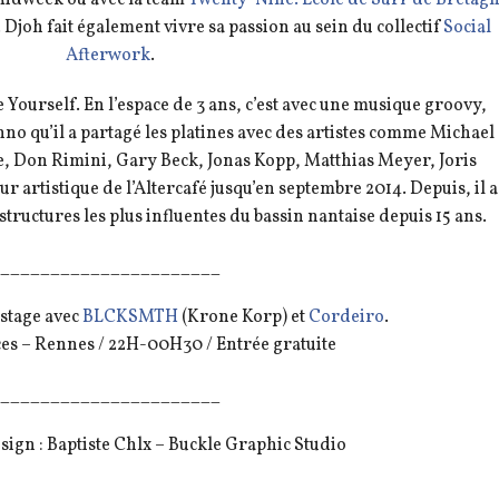
i. Djoh fait également vivre sa passion au sein du collectif
Social
Afterwork
.
Be Yourself. En l’espace de 3 ans, c’est avec une musique groovy,
no qu’il a partagé les platines avec des artistes comme Michael
, Don Rimini, Gary Beck, Jonas Kopp, Matthias Meyer, Joris
ur artistique de l’Altercafé jusqu’en septembre 2014. Depuis, il a
 structures les plus influentes du bassin nantaise depuis 15 ans.
______________________
kstage avec
BLCKSMTH
(Krone Korp) et
Cordeiro
.
ices – Rennes / 22H-00H30 / Entrée gratuite
______________________
ign : Baptiste Chlx – Buckle Graphic Studio
______________________