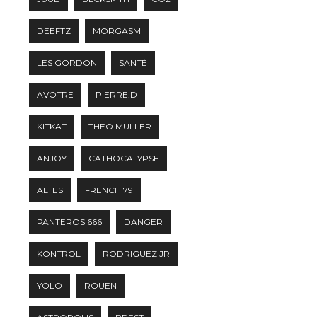
DEEFTZ
MORGASM
LES GORDON
SANTÉ
AVOTRE
PIERRE.D
KITKAT
THEO MULLER
ANJOY
CATHOCALYPSE
ALTES
FRENCH 79
PANTEROS 666
DANGER
KONTROL
RODRIGUEZ JR
YOLO
ROUEN