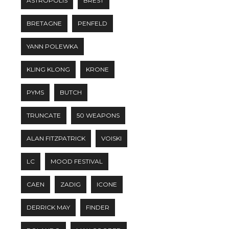
ASTROPOLIS
BREST
BRETAGNE
PENFELD
YANN POLEWKA
KLING KLONG
KRONE
PYMS
BUTCH
TRUNCATE
50 WEAPONS
ALAN FITZPATRICK
VOISKI
LC
MOOD FESTIVAL
CAEN
ZADIG
ICONE
DERRICK MAY
FINDER