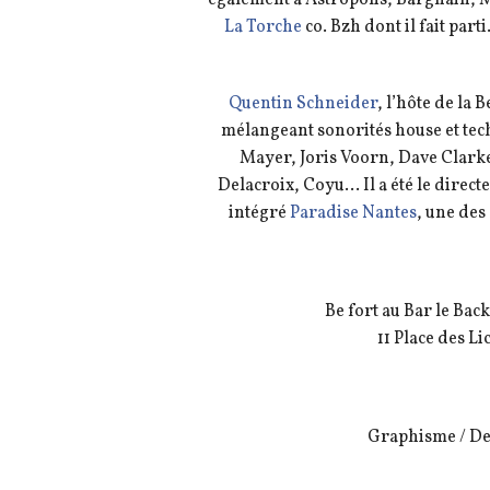
La Torche
co. Bzh dont il fait part
Quentin Schneider
, l’hôte de la 
mélangeant sonorités house et tech
Mayer, Joris Voorn, Dave Clarke
Delacroix, Coyu… Il a été le directe
intégré
Paradise Nantes
, une des
Be fort au Bar le Bac
11 Place des L
Graphisme / Des