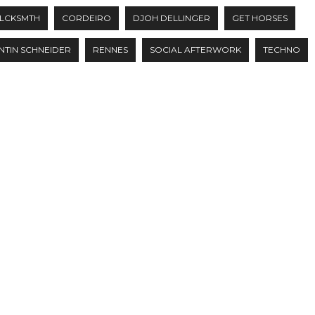
LCKSMTH
CORDEIRO
DJOH DELLINGER
GET HORSES
NTIN SCHNEIDER
RENNES
SOCIAL AFTERWORK
TECHNO