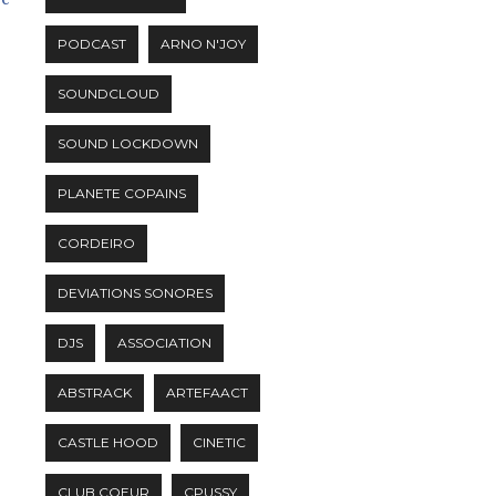
PODCAST
ARNO N'JOY
SOUNDCLOUD
SOUND LOCKDOWN
PLANETE COPAINS
CORDEIRO
DEVIATIONS SONORES
DJS
ASSOCIATION
ABSTRACK
ARTEFAACT
CASTLE HOOD
CINETIC
CLUB COEUR
CPUSSY