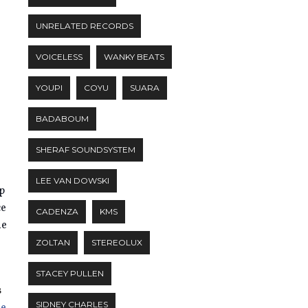
UNRELATED RECORDS
VOICELESS
WANKY BEATS
YOUPI
COYU
SUARA
BADABOUM
SHERAF SOUNDSYSTEM
LEE VAN DOWSKI
p
ce
CADENZA
KMS
de
ZOLTAN
STEREOLUX
STACEY PULLEN
s
SIDNEY CHARLES
ne