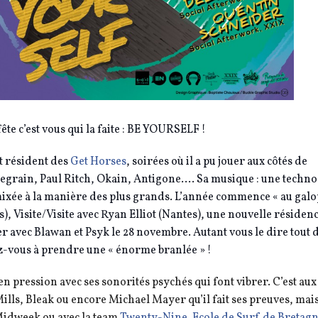
fête c’est vous qui la faite : BE YOURSELF !
st résident des
Get Horses
, soirées où il a pu jouer aux côtés de
segrain, Paul Ritch, Okain, Antigone…. Sa musique : une techno
 mixée à la manière des plus grands. L’année commence « au galo
), Visite/Visite avec Ryan Elliot (Nantes), une nouvelle résiden
er avec Blawan et Psyk le 28 novembre. Autant vous le dire tout 
ez-vous à prendre une « énorme branlée » !
n pression avec ses sonorités psychés qui font vibrer. C’est aux
lls, Bleak ou encore Michael Mayer qu’il fait ses preuves, mai
Midweek ou avec la team
Twenty-Nine. Ecole de Surf de Bretag