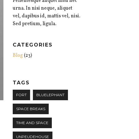
Pellentesque aliquet nibh nec
urna. In nisi neque, aliquet
vel, dapibus id, mattis vel, nisi.
Sed pretium, ligula.
CATEGORIES
Blog
(23)
TAGS
FORT
BLUELEPHANT
SPACE BREAKS
TIME AND SPACE
UNPEUDEHOUSE