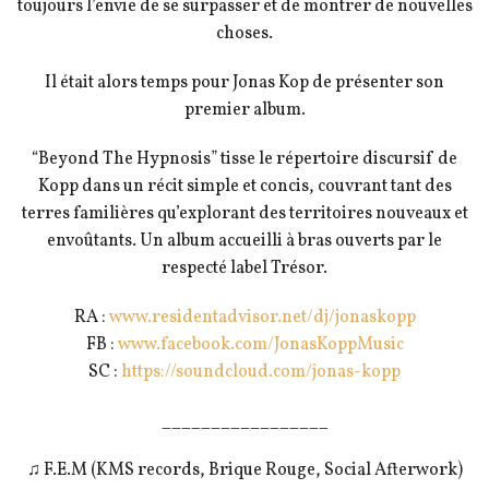
toujours l’envie de se surpasser et de montrer de nouvelles
choses.
Il était alors temps pour Jonas Kop de présenter son
premier album.
“Beyond The Hypnosis” tisse le répertoire discursif de
Kopp dans un récit simple et concis, couvrant tant des
terres familières qu’explorant des territoires nouveaux et
envoûtants. Un album accueilli à bras ouverts par le
respecté label Trésor.
RA :
www.residentadvisor.net/
dj/jonaskopp
FB :
www.facebook.com/
JonasKoppMusic
SC :
https://soundcloud.com/
jonas-kopp
_________________
♫ F.E.M (KMS records, Brique Rouge, Social Afterwork)