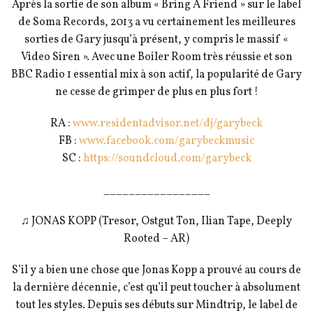
Après la sortie de son album « Bring A Friend » sur le label
de Soma Records, 2013 a vu certainement les meilleures
sorties de Gary jusqu’à présent, y compris le massif «
Video Siren ». Avec une Boiler Room très réussie et son
BBC Radio 1 essential mix à son actif, la popularité de Gary
ne cesse de grimper de plus en plus fort !
RA :
www.residentadvisor.net/
dj/garybeck
FB :
www.facebook.com/
garybeckmusic
SC :
https://soundcloud.com/
garybeck
_________________
♫ JONAS KOPP (Tresor, Ostgut Ton, Ilian Tape, Deeply
Rooted – AR)
S’il y a bien une chose que Jonas Kopp a prouvé au cours de
la dernière décennie, c’est qu’il peut toucher à absolument
tout les styles. Depuis ses débuts sur Mindtrip, le label de