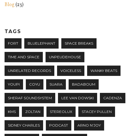
Blog
(23)
TAGS
FORT
BLUELEPHANT
SPACE BREAKS
TIME AND SPACE
UNPEUDEHOUSE
UNRELATED RECORDS
VOICELESS
WANKY BEATS
YOUPI
COYU
SUARA
BADABOUM
SHERAF SOUNDSYSTEM
LEE VAN DOWSKI
CADENZA
KMS
ZOLTAN
STEREOLUX
STACEY PULLEN
SIDNEY CHARLES
PODCAST
ARNO N'JOY