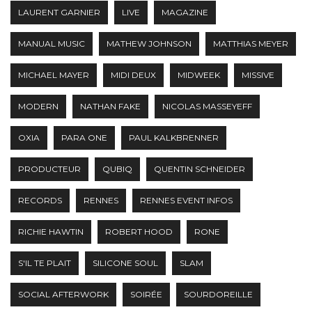
LAURENT GARNIER
LIVE
MAGAZINE
MANUAL MUSIC
MATHEW JOHNSON
MATTHIAS MEYER
MICHAEL MAYER
MIDI DEUX
MIDWEEK
MISSIVE
MODERN
NATHAN FAKE
NICOLAS MASSEYEFF
OXIA
PARA ONE
PAUL KALKBRENNER
PRODUCTEUR
QUBIQ
QUENTIN SCHNEIDER
RECORDS
RENNES
RENNES EVENT INFOS
RICHIE HAWTIN
ROBERT HOOD
RONE
S'IL TE PLAIT
SILICONE SOUL
SLAM
SOCIAL AFTERWORK
SOIRÉE
SOURDOREILLE