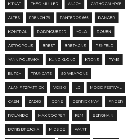
KITKAT
THEO MULLER
ANJOY
CATHOCALYPSE
ALTES
FRENCH 79
PANTEROS 666
DANGER
KONTROL
RODRIGUEZ JR
YOLO
ROUEN
ASTROPOLIS
BREST
BRETAGNE
PENFELD
YANN POLEWKA
KLING KLONG
KRONE
PYMS
BUTCH
TRUNCATE
50 WEAPONS
ALAN FITZPATRICK
VOISKI
LC
MOOD FESTIVAL
CAEN
ZADIG
ICONE
DERRICK MAY
FINDER
ROLANDO
MAX COOPER
FEM
BERGHAIN
BORIS BREJCHA
MIDSIDE
WART