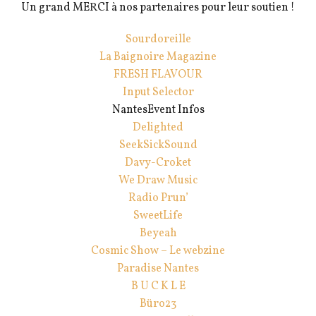
Un grand MERCI à nos partenaires pour leur soutien !
Sourdoreille
La Baignoire Magazine
FRESH FLAVOUR
Input Selector
NantesEvent Infos
Delighted
SeekSickSound
Davy-Croket
We Draw Music
Radio Prun’
SweetLife
Beyeah
Cosmic Show – Le webzine
Paradise Nantes
B U C K L E
Büro23