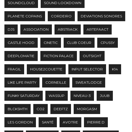
SOUNDCLOUD
SOUND LOCKDOWN
PLANETE COPAINS
CORDEIRO
DEVIATIONS SONORES
DJS
ASSOCIATION
ABSTRACK
ARTEFAACT
CASTLE HOOD
CINETIC
CLUB COEUR
CPUSSY
DEEPLOMATIE
FICTION PALACE
OUTSIGHT
FRAGIL
HOUSE2COUETTE
INPUT SELECTOR
K14
LIKE LIFE PARTY
CORNEILLE
SWEATLODGE
FUNKY SATURDAY
WASSUP
NIVEAU-3
JUUB
BLCKSMTH
CO2
DEEFTZ
MORGASM
LES GORDON
SANTÉ
AVOTRE
PIERRE.D