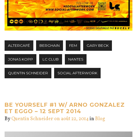
ALTERCAFÉ
BERGHAIN
FEM
GARY BECK
JONAS KOPP
LC CLUB
NANTES
QUENTIN SCHNEIDER
SOCIAL AFTERWORK
BE YOURSELF #1 W/ ARNO GONZALEZ
ET EGGO – 12 SEPT 2014
By
Quentin Schneider
on août 22, 2014
in
Blog