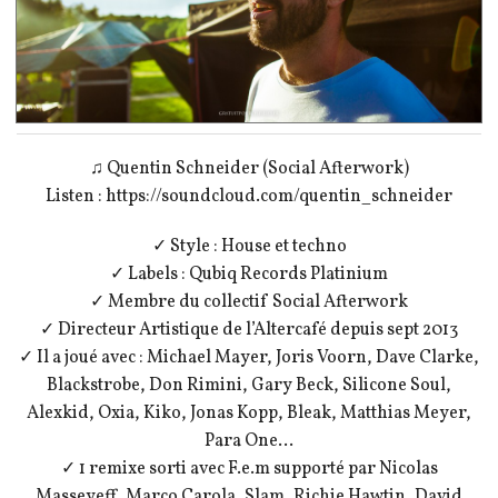
♫ Quentin Schneider (Social Afterwork)
Listen : https://soundcloud.com/quentin_schneider
✓ Style : House et techno
✓ Labels : Qubiq Records Platinium
✓ Membre du collectif Social Afterwork
✓ Directeur Artistique de l’Altercafé depuis sept 2013
✓ Il a joué avec : Michael Mayer, Joris Voorn, Dave Clarke,
Blackstrobe, Don Rimini, Gary Beck, Silicone Soul,
Alexkid, Oxia, Kiko, Jonas Kopp, Bleak, Matthias Meyer,
Para One…
✓ 1 remixe sorti avec F.e.m supporté par Nicolas
Masseyeff, Marco Carola, Slam, Richie Hawtin, David