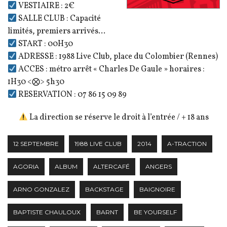
VESTIAIRE : 2€
SALLE CLUB : Capacité
limités, premiers arrivés…
START : 00H30
ADRESSE : 1988 Live Club, place du Colombier (Rennes)
ACCES : métro arrêt « Charles De Gaule » horaires :
1H30 <⨂> 5h30
RESERVATION : 07 86 15 09 89
La direction se réserve le droit à l’entrée / + 18 ans
12 SEPTEMBRE
1988 LIVE CLUB
2014
A-TRACTION
AGORIA
ALBUM
ALTERCAFÉ
ANGERS
ARNO GONZALEZ
BACKSTAGE
BAIGNOIRE
BAPTISTE CHAULOUX
BARNT
BE YOURSELF