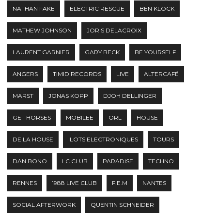
NATHAN FAKE
ELECTRIC RESCUE
BEN KLOCK
MATHEW JOHNSON
JORIS DELACROIX
LAURENT GARNIER
GARY BECK
BE YOURSELF
ANGERS
TIMID RECORDS
LIVE
ALTERCAFÉ
MARST
JONAS KOPP
DJOH DELLINGER
GET HORSES
MOBILEE
ORL
HOUSE
DE LA HOUSE
ILOTS ELECTRONIQUES
TOURS
DAN BONO
LC CLUB
PARADISE
TECHNO
RENNES
1988 LIVE CLUB
F.E.M
NANTES
SOCIAL AFTERWORK
QUENTIN SCHNEIDER