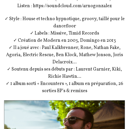
Listen : https://soundcloud.com/arnogonzalez
✓ Style : House et techno hypnotique, groovy, taillé pour le
dancefloor
✓ Labels : Missive, Timid Records
✓ Création de Modern en 2003, Domingo en 2013
✓ Il a joué avec : Paul Kalkbrenner, Rone, Nathan Fake,
Agoria, Electric Rescue, Ben Klock, Mathew Jonson, Joris
Delacroix…
✓ Soutenu depuis ses débuts par : Laurent Garnier, Kiki,
Richie Hawtin…
✓ 1 album sorti « Encounters », 1 album en préparation, 26
sorties EP’s & remixes