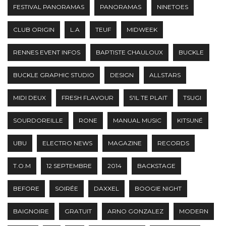
FESTIVAL PANORAMAS
PANORAMAS
NINETOES
CLUB ORIGIN
L.A
TEUF
MIDWEEK
RENNES EVENT INFOS
BAPTISTE CHAULOUX
BUCKLE
BUCKLE GRAPHIC STUDIO
DESIGN
ALLSTARS
MIDI DEUX
FRESH FLAVOUR
S'IL TE PLAIT
TSUGI
SOURDOREILLE
RONE
MANUAL MUSIC
KITSUNÉ
UBU
ELECTRO NEWS
MAGAZINE
RECORDS
T.O.M
12 SEPTEMBRE
2014
BACKSTAGE
BEFORE
SOIRÉE
DAXXEL
BOOGIE NIGHT
BAIGNOIRE
GRATUIT
ARNO GONZALEZ
MODERN