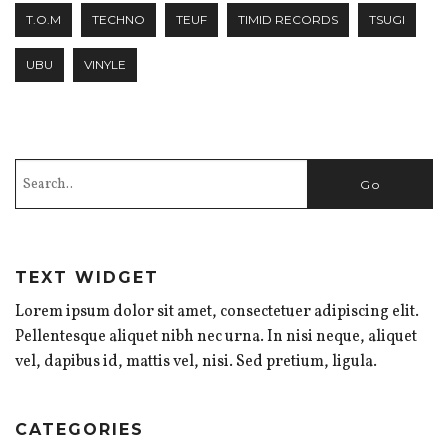
T.O.M
TECHNO
TEUF
TIMID RECORDS
TSUGI
UBU
VINYLE
TEXT WIDGET
Lorem ipsum dolor sit amet, consectetuer adipiscing elit.
Pellentesque aliquet nibh nec urna. In nisi neque, aliquet
vel, dapibus id, mattis vel, nisi. Sed pretium, ligula.
CATEGORIES