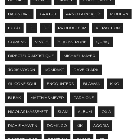
BAIGNOIRE
GRATUIT
ARNO GONZALEZ
MODERN
EGGO
JL
DJ
PRODUCTEUR
A-TRACTION
COPAINS
VINYLE
BLACKSTROBE
QUBIQ
DIRECTEUR ARTISTIQUE
MICHAEL MAYER
JORIS VOORN
KOMPAKT
DAVE CLARK
SILICONE SOUL
ENCOUNTERS
BLAWAN
KIKO
BLEAK
MATTHIAS MEYER
PARA ONE
NICOLAS MASSEYEFF
SLAM
ALBUM
OXIA
RICHIE HAWTIN
DOMINGO
KIKI
AGORIA