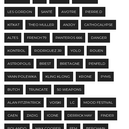
LES GORDON
SANTÉ
AVOTRE
PIERRE.D
KITKAT
THEO MULLER
ANJOY
CATHOCALYPSE
ALTES
FRENCH 79
PANTEROS 666
DANGER
KONTROL
RODRIGUEZ JR
YOLO
ROUEN
ASTROPOLIS
BREST
BRETAGNE
PENFELD
YANN POLEWKA
KLING KLONG
KRONE
PYMS
BUTCH
TRUNCATE
50 WEAPONS
ALAN FITZPATRICK
VOISKI
LC
MOOD FESTIVAL
CAEN
ZADIG
ICONE
DERRICK MAY
FINDER
ROLANDO
MAX COOPER
FEM
BERGHAIN