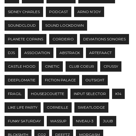
SIDNEY CHARLES
PODCAST
ARNO N'JOY
SOUNDCLOUD
SOUND LOCKDOWN
PLANETE COPAINS
CORDEIRO
DEVIATIONS SONORES
DJS
ASSOCIATION
ABSTRACK
ARTEFAACT
CASTLE HOOD
CINETIC
CLUB COEUR
CPUSSY
DEEPLOMATIE
FICTION PALACE
OUTSIGHT
FRAGIL
HOUSE2COUETTE
INPUT SELECTOR
K14
LIKE LIFE PARTY
CORNEILLE
SWEATLODGE
FUNKY SATURDAY
WASSUP
NIVEAU-3
JUUB
BLCKSMTH
CO2
DEEFTZ
MORGASM