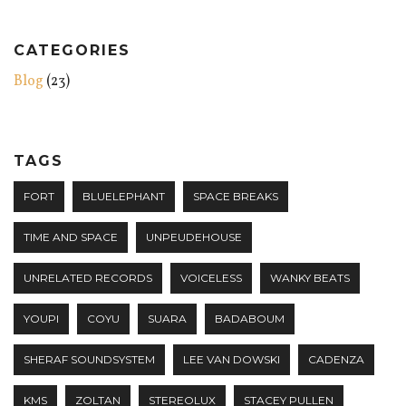
CATEGORIES
Blog
(23)
TAGS
FORT
BLUELEPHANT
SPACE BREAKS
TIME AND SPACE
UNPEUDEHOUSE
UNRELATED RECORDS
VOICELESS
WANKY BEATS
YOUPI
COYU
SUARA
BADABOUM
SHERAF SOUNDSYSTEM
LEE VAN DOWSKI
CADENZA
KMS
ZOLTAN
STEREOLUX
STACEY PULLEN