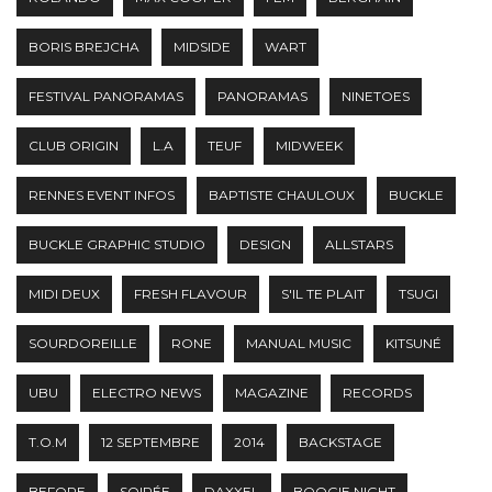
BORIS BREJCHA
MIDSIDE
WART
FESTIVAL PANORAMAS
PANORAMAS
NINETOES
CLUB ORIGIN
L.A
TEUF
MIDWEEK
RENNES EVENT INFOS
BAPTISTE CHAULOUX
BUCKLE
BUCKLE GRAPHIC STUDIO
DESIGN
ALLSTARS
MIDI DEUX
FRESH FLAVOUR
S'IL TE PLAIT
TSUGI
SOURDOREILLE
RONE
MANUAL MUSIC
KITSUNÉ
UBU
ELECTRO NEWS
MAGAZINE
RECORDS
T.O.M
12 SEPTEMBRE
2014
BACKSTAGE
BEFORE
SOIRÉE
DAXXEL
BOOGIE NIGHT