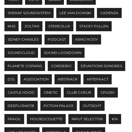
SHERAF SOUNDSYSTEM
LEE VAN DOWSKI
CADENZA
KMS
ZOLTAN
STEREOLUX
STACEY PULLEN
SIDNEY CHARLES
PODCAST
ARNO N'JOY
SOUNDCLOUD
SOUND LOCKDOWN
PLANETE COPAINS
CORDEIRO
DEVIATIONS SONORES
DJS
ASSOCIATION
ABSTRACK
ARTEFAACT
CASTLE HOOD
CINETIC
CLUB COEUR
CPUSSY
DEEPLOMATIE
FICTION PALACE
OUTSIGHT
FRAGIL
HOUSE2COUETTE
INPUT SELECTOR
K14