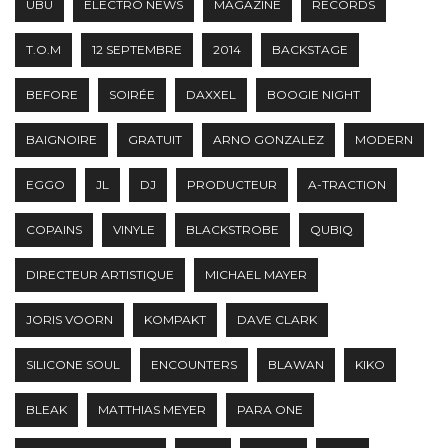
UBU
ELECTRO NEWS
MAGAZINE
RECORDS
T.O.M
12 SEPTEMBRE
2014
BACKSTAGE
BEFORE
SOIRÉE
DAXXEL
BOOGIE NIGHT
BAIGNOIRE
GRATUIT
ARNO GONZALEZ
MODERN
EGGO
JL
DJ
PRODUCTEUR
A-TRACTION
COPAINS
VINYLE
BLACKSTROBE
QUBIQ
DIRECTEUR ARTISTIQUE
MICHAEL MAYER
JORIS VOORN
KOMPAKT
DAVE CLARK
SILICONE SOUL
ENCOUNTERS
BLAWAN
KIKO
BLEAK
MATTHIAS MEYER
PARA ONE