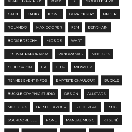
ALAN FITZPATRICK
VOISKI
LC
MOOD FESTIVAL
CAEN
ZADIG
ICONE
DERRICK MAY
FINDER
ROLANDO
MAX COOPER
FEM
BERGHAIN
BORIS BREJCHA
MIDSIDE
WART
FESTIVAL PANORAMAS
PANORAMAS
NINETOES
CLUB ORIGIN
L.A
TEUF
MIDWEEK
RENNES EVENT INFOS
BAPTISTE CHAULOUX
BUCKLE
BUCKLE GRAPHIC STUDIO
DESIGN
ALLSTARS
MIDI DEUX
FRESH FLAVOUR
S'IL TE PLAIT
TSUGI
SOURDOREILLE
RONE
MANUAL MUSIC
KITSUNÉ