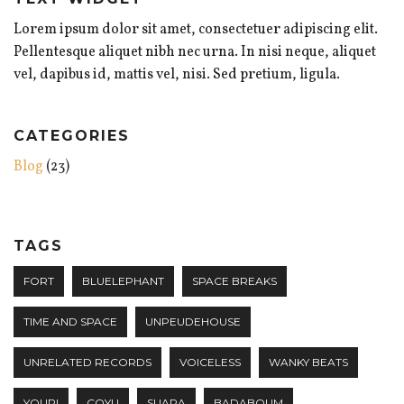
Lorem ipsum dolor sit amet, consectetuer adipiscing elit.
Pellentesque aliquet nibh nec urna. In nisi neque, aliquet
vel, dapibus id, mattis vel, nisi. Sed pretium, ligula.
CATEGORIES
Blog
(23)
TAGS
FORT
BLUELEPHANT
SPACE BREAKS
TIME AND SPACE
UNPEUDEHOUSE
UNRELATED RECORDS
VOICELESS
WANKY BEATS
YOUPI
COYU
SUARA
BADABOUM