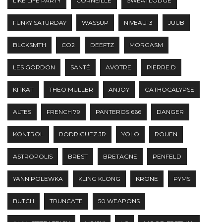
LIKE LIFE PARTY
CORNEILLE
SWEATLODGE
FUNKY SATURDAY
WASSUP
NIVEAU-3
JUUB
BLCKSMTH
CO2
DEEFTZ
MORGASM
LES GORDON
SANTÉ
AVOTRE
PIERRE.D
KITKAT
THEO MULLER
ANJOY
CATHOCALYPSE
ALTES
FRENCH 79
PANTEROS 666
DANGER
KONTROL
RODRIGUEZ JR
YOLO
ROUEN
ASTROPOLIS
BREST
BRETAGNE
PENFELD
YANN POLEWKA
KLING KLONG
KRONE
PYMS
BUTCH
TRUNCATE
50 WEAPONS