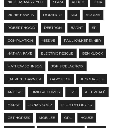
NICOLAS MASSEYEFF
SLAM
ALBUM
OXIA
RICHIE HAWTIN
DOMINGO
KIKI
AGORIA
ROBERT HOOD
DEETRON
BARNT
EP
COMPILATION
MISSIVE
PAUL KALKBRENNER
NATHAN FAKE
ELECTRIC RESCUE
BEN KLOCK
MATHEW JOHNSON
JORIS DELACROIX
LAURENT GARNIER
GARY BECK
BE YOURSELF
ANGERS
TIMID RECORDS
LIVE
ALTERCAFÉ
MARST
JONAS KOPP
DJOH DELLINGER
GET HORSES
MOBILEE
ORL
HOUSE